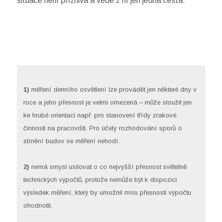
situace není příznivá a vede z ní jen jedna cesta:
1)
měření denního osvětlení lze provádět jen některé dny v
roce a jeho přesnost je velmi omezená – může sloužit jen
ke hrubé orientaci např. pro stanovení třídy zrakové
činnosti na pracovišti. Pro účely rozhodování sporů o
stínění budov se měření nehodí.
2)
nemá smysl usilovat o co nejvyšší přesnost světelně
technických výpočtů, protože nemůže být k dispozici
výsledek měření, který by umožnil míru přesnosti výpočtu
ohodnotit.