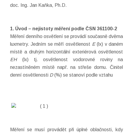
doc. Ing. Jan Kaňka, Ph.D.
1. Úvod – nejistoty měření podle ČSN 361100-2
Měření denního osvětlení se provádí současně dvěma
luxmetry. Jedním se měří osvětlenost
E
(lx) v daném
místě a druhým horizontální exteriérová osvětlenost
EH
(lx) tj. osvětlenost vodorovné roviny na
nezastíněném místě např. na střeše domu. Činitel
denní osvětlenosti
D
(%) se stanoví podle vztahu
( 1 )
Měření se musí provádět při úplné oblačnosti, kdy