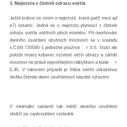
3. Nejistota v činiteli odrazu světla
Ještě krátce se zmím o nejistotě, která patří mezi ad
e7) ostatní. Jedná se o nejistotu plynoucí z činitele
odrazu světla vnitřních ploch interiéru. Při navrhování
denního osvětlení obytných místností se v souladu
s ČSN 730580-1 jednotně používá
= 0,5. Stačí ale
položit tmavý koberec rozvěsit větší obrazy a zařídit
místnost ne právě nejsvětlejším nábytkem a bude
=
0,45. V takovém případě je třeba vnitřní odraženou
složku činitele denní osvětlenosti násobit výrazem
V minimální variantě tak měřič denního osvětlení
obdrží po zaokrouhlení výsledek