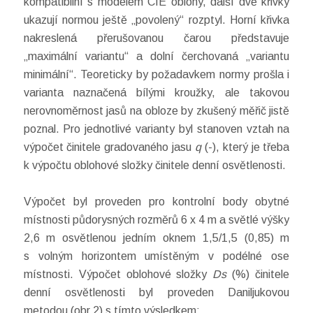
kompatibilní s modelem CIE oblohy, další dvě křivky
ukazují normou ještě „povolený“ rozptyl. Horní křivka
nakreslená přerušovanou čarou představuje
„maximální variantu“ a dolní čerchovaná „variantu
minimální“. Teoreticky by požadavkem normy prošla i
varianta naznačená bílými kroužky, ale takovou
nerovnoměrnost jasů na obloze by zkušený měřič jistě
poznal. Pro jednotlivé varianty byl stanoven vztah na
výpočet činitele gradovaného jasu
q
(-), který je třeba
k výpočtu oblohové složky činitele denní osvětlenosti.
Výpočet byl proveden pro kontrolní body obytné
místnosti půdorysných rozměrů 6 x 4 m a světlé výšky
2,6 m osvětlenou jedním oknem 1,5/1,5 (0,85) m
s volným horizontem umístěným v podélné ose
místnosti. Výpočet oblohové složky
Ds
(%) činitele
denní osvětlenosti byl proveden Daniljukovou
metodou (obr.2) s tímto výsledkem: