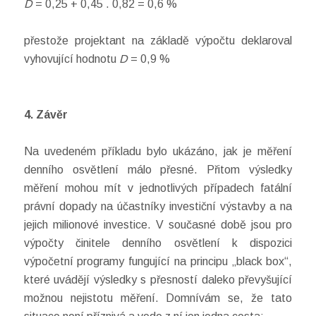
D
= 0,25 + 0,45 . 0,82 = 0,6 %
přestože projektant na základě výpočtu deklaroval
vyhovující hodnotu
D
= 0,9 %
4. Závěr
Na uvedeném příkladu bylo ukázáno, jak je měření
denního osvětlení málo přesné. Přitom výsledky
měření mohou mít v jednotlivých případech fatální
právní dopady na účastníky investiční výstavby a na
jejich milionové investice. V současné době jsou pro
výpočty činitele denního osvětlení k dispozici
výpočetní programy fungující na principu „black box“,
které uvádějí výsledky s přesností daleko převyšující
možnou nejistotu měření. Domnívám se, že tato