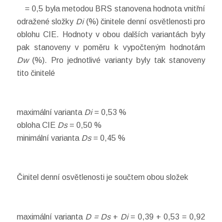
= 0,5 byla metodou BRS stanovena hodnota vnitřní
odražené složky
Di
(%) činitele denní osvětlenosti pro
oblohu CIE. Hodnoty v obou dalších variantách byly
pak stanoveny v poměru k vypočteným hodnotám
Dw
(%). Pro jednotlivé varianty byly tak stanoveny
tito činitelé
maximální varianta
Di
= 0,53 %
obloha CIE
Ds
= 0,50 %
minimální varianta
Ds
= 0,45 %
Činitel denní osvětlenosti je součtem obou složek
maximální varianta
D = Ds
+
Di
= 0,39 + 0,53 = 0,92