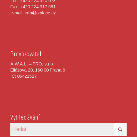
Tel.: +420 224 320 078
Fax: +420 224 317 681
e-mail:
info@izolace.cz
Provozovatel
A.W.A.L. – PRO, s.r.o.
Eliášova 20, 160 00 Praha 6
IČ: 05421527
Vyhledávání