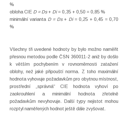
%
obloha CIE
D = Ds
+
Di
= 0,35 + 0,50 = 0,85 %
minimální varianta
D = Ds
+
Di
= 0,25 + 0,45 = 0,70
%
Všechny tři uvedené hodnoty by bylo možno naměřit
přesnou metodou podle ČSN 360011-2 aniž by došlo
k větším pochybením v rovnoměrnosti zatažení
oblohy, než jaké připouští norma. Z toho maximální
hodnota vyhovuje požadavkům pro obytnou místnost,
prostřední „správná“ CIE hodnota vyhoví po
zaokrouhlení a minimální hodnota zřetelně
požadavkům nevyhovuje. Další typy nejistot mohou
rozptyl naměřených hodnot ještě dále zvyšovat.