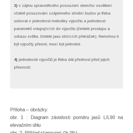
3)
v zájmu spravedlivého posouzení denního osvětlení
včetně posuzování vzájemného stínění budov je třeba
usilovat o jednotnost metodiky výpočtu a jednotnost
parametrů vstupujících do výpočtu (činitelé prostupu a
odrazu světla, činitelé jasu stínících překážek). Nemohou-li
být výpočty přesné, musí být jednotné.
4)
jednotnosti výpočtů je třeba dát přednost před jejich
přesností.
Příloha – obrázky:
obr. 1 : Diagram závislosti poměru jasů L/L90 na
elevačním úhlu
obr. 2: Příklad stanovení
D
s (%)