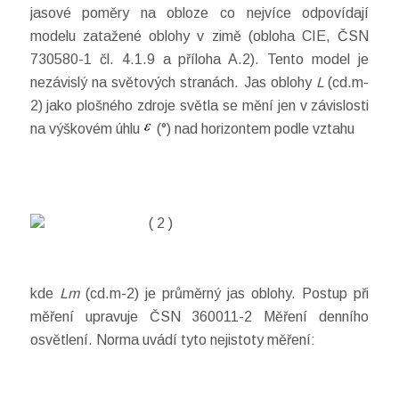
jasové poměry na obloze co nejvíce odpovídají
modelu zatažené oblohy v zimě (obloha CIE, ČSN
730580-1 čl. 4.1.9 a příloha A.2). Tento model je
nezávislý na světových stranách. Jas oblohy
L
(cd.m-
2) jako plošného zdroje světla se mění jen v závislosti
na výškovém úhlu
(°) nad horizontem podle vztahu
( 2 )
kde
Lm
(cd.m-2) je průměrný jas oblohy. Postup při
měření upravuje ČSN 360011-2 Měření denního
osvětlení. Norma uvádí tyto nejistoty měření: