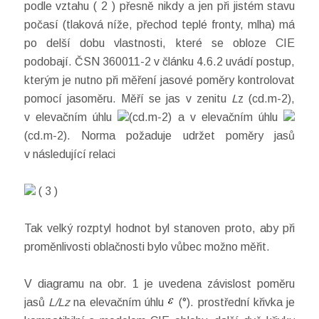
podle vztahu ( 2 ) přesně nikdy a jen při jistém stavu
počasí (tlaková níže, přechod teplé fronty, mlha) má
po delší dobu vlastnosti, které se obloze CIE
podobají. ČSN 360011-2 v článku 4.6.2 uvádí postup,
kterým je nutno při měření jasové poměry kontrolovat
pomocí jasoměru. Měří se jas v zenitu
L
z (cd.m-2),
v elevačním úhlu
(cd.m-2) a v elevačním úhlu
(cd.m-2). Norma požaduje udržet poměry jasů
v následující relaci
( 3 )
Tak velký rozptyl hodnot byl stanoven proto, aby při
proměnlivosti oblačnosti bylo vůbec možno měřit.
V diagramu na obr. 1 je uvedena závislost poměru
jasů
L/Lz
na elevačním úhlu
(°). prostřední křivka je