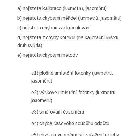
a) nejistota kalibrace (luxmetrů, jasoměru)
b) nejistota chybami měřidel (luxmetrů, jasoměru)
c) nejistota chybou zaokrouhlování
d) nejistota z chyby korekcí (na kalibrační křivku,
druh světla)
e) nejistota chybami metody
e1) plošné umístění fotonky (luxmetru,
jasoměru)
e2) výškové umístění fotonky (luxmetru,
jasoměru)
e3) směrování časoměru
e4) chyba časového souběhu odečtu
e5)
chyba rovnoměrnosti zatažení oblohy