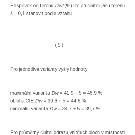
Příspěvek od terénu
Dwt
(%) lze při činiteli jasu terénu
k
= 0,1 stanovit podle vztahu
( 5 )
Pro jednotlivé varianty vyšly hodnoty
maximální varianta
Dw
= 41,9 + 5 = 46,9 %
obloha CIE
Dw
= 39,6 + 5 = 44,6 %
minimální varianta
Dw
= 34,7 + 5 = 39,7 %
Pro průměrný činitel odrazu vnitřních ploch v místnosti