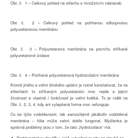
Obr. č. 1 – Celkový pohled na střechu s množstvím nástaveb
Obr. č. 2 – Celkový pohled na potrhanou odloupnutou
polyuretanovou membránu
Obr. č. 3 – Polyuretanová membrána na povrchu stříkané
polyuretanové izolace
Obr. č. 4 – Potrhaná polyuretanová hydroizolační membrána
Kromě jiného a velmi širokého uplatní je nutné konstatovat, že na
střechách to stříkaným polyuretanům moc nejde a jejich
životnost a vlastně i funkčnost je velmi krátká. To je vidět na
Obr. č. 2, 3, 4, kdy ani vylepšená forma moc nefunguje.
Co se týče vodotěsnosti, tak samozřejmě jakákoliv vodotěsná
membrána – fólie může velmi dobře fungovat. Myšlenka je
správná problémy jsou v tom, že tato „hydroizolace“ má:
Problematickou tloušťku, jejíž vytvoření in situ na stavbě za