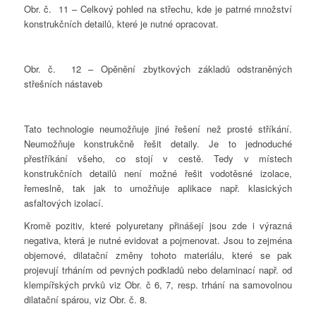
Obr. č. 11 – Celkový pohled na střechu, kde je patrné množství
konstrukčních detailů, které je nutné opracovat.
Obr. č. 12 – Opěnění zbytkových základů odstraněných
střešních nástaveb
Tato technologie neumožňuje jiné řešení než prosté stříkání.
Neumožňuje konstrukčně řešit detaily. Je to jednoduché
přestříkání všeho, co stojí v cestě. Tedy v místech
konstrukčních detailů není možné řešit vodotěsné izolace,
řemeslně, tak jak to umožňuje aplikace např. klasických
asfaltových izolací.
Kromě pozitiv, které polyuretany přinášejí jsou zde i výrazná
negativa, která je nutné evidovat a pojmenovat. Jsou to zejména
objemové, dilatační změny tohoto materiálu, které se pak
projevují trháním od pevných podkladů nebo delaminací např. od
klempířských prvků viz Obr. č 6, 7, resp. trhání na samovolnou
dilatační spárou, viz Obr. č. 8.