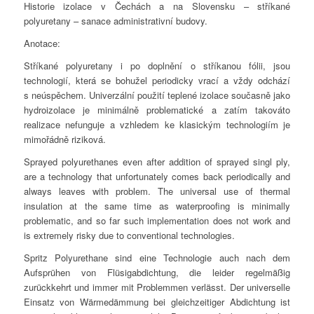
Historie izolace v Čechách a na Slovensku – stříkané
polyuretany – sanace administrativní budovy.
Anotace:
Stříkané polyuretany i po doplnění o stříkanou fólii, jsou
technologií, která se bohužel periodicky vrací a vždy odchází
s neúspěchem. Univerzální použití teplené izolace současně jako
hydroizolace je minimálně problematické a zatím takováto
realizace nefunguje a vzhledem ke klasickým technologiím je
mimořádně riziková.
Sprayed polyurethanes even after addition of sprayed singl ply,
are a technology that unfortunately comes back periodically and
always leaves with problem. The universal use of thermal
insulation at the same time as waterproofing is minimally
problematic, and so far such implementation does not work and
is extremely risky due to conventional technologies.
Spritz Polyurethane sind eine Technologie auch nach dem
Aufsprühen von Flüsigabdichtung, die leider regelmäßig
zurückkehrt und immer mit Problemmen verlässt. Der universelle
Einsatz von Wärmedämmung bei gleichzeitiger Abdichtung ist