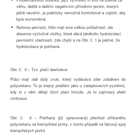
větru, deště a dalším negativním přírodním jevům, kterým
ještě nevelím, je prakticky nemožné kontrolovat a zajistit, aby
byla rovnoměrná.
Nulovou pevnost, fólie mají sice velkou průtažnost, ale
absence výztužné vložky, která dává jakékoliv hydroizolací
pevnostní vlastnosti, zde chybí a na Obr. č. 1 je patrné, že
hydroizolace je potrhaná.
Obr. č. 5 – Tzv. ptačí destrukce
Ptáci mají rádi dutý zvuk, který vydávává úder zobákem do
polyuretanu. To je stejný problém jako u zateplovacích systémů,
kdy si v něm dělají různí ptáci hnízda. Je to zajímavý efekt
civilizace.
Obr. č. 6 – Potrhaný (již opravovaný) přechod stříkaného
polyuretanu na klempířské prvky, v tomto případě na falcový spoj
klempířských prvků