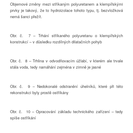
Objemové změny mezi stříkaným polyuretanem a klempířskými
prvky je takový, že to hydroizolace tohoto typu, tj. bezvložková
nemá šanci přežít.
Obr. č. 7 – Trhání stříkaného polyuretanu o klempířských
konstrukcí – v důsledku rozdílných dilatačních pohyb
Obr. č. 8 – Trhlina v odvodňovacím úžlabí, v kterém ale trvale
stála voda, tedy namáhání zejména v zimně je jasné
Obr. č. 9 – Nedokonalé odstranění úhelníků, které při této
rekonstrukci byly prostě ostříkány
Obr. č. 10 – Opracování základu technického zařízení – tedy
spíše ostříkání