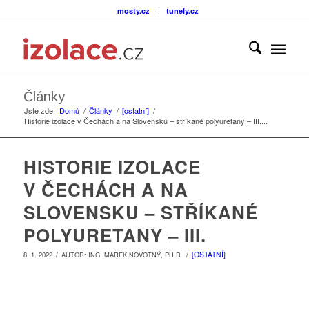
mosty.cz
tunely.cz
Články
Jste zde:
Domů
/
Články
/
[ostatní]
/
Historie izolace v Čechách a na Slovensku – stříkané polyuretany – III....
HISTORIE IZOLACE
V ČECHÁCH A NA
SLOVENSKU – STŘÍKANÉ
POLYURETANY – III.
/
/
[OSTATNÍ]
8. 1. 2022
AUTOR:
ING. MAREK NOVOTNÝ, PH.D.