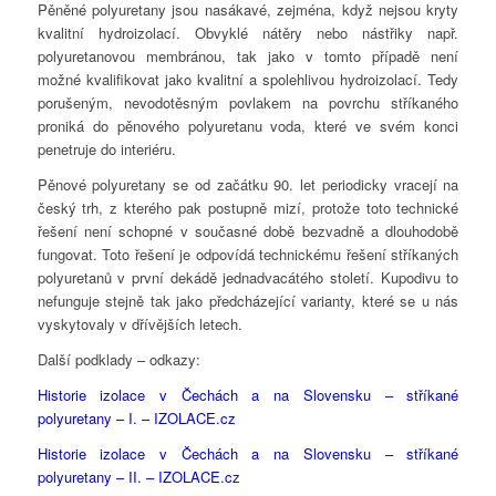
Pěněné polyuretany jsou nasákavé, zejména, když nejsou kryty
kvalitní hydroizolací. Obvyklé nátěry nebo nástřiky např.
polyuretanovou membránou, tak jako v tomto případě není
možné kvalifikovat jako kvalitní a spolehlivou hydroizolací. Tedy
porušeným, nevodotěsným povlakem na povrchu stříkaného
proniká do pěnového polyuretanu voda, které ve svém konci
penetruje do interiéru.
Pěnové polyuretany se od začátku 90. let periodicky vracejí na
český trh, z kterého pak postupně mizí, protože toto technické
řešení není schopné v současné době bezvadně a dlouhodobě
fungovat. Toto řešení je odpovídá technickému řešení stříkaných
polyuretanů v první dekádě jednadvacátého století. Kupodivu to
nefunguje stejně tak jako předcházející varianty, které se u nás
vyskytovaly v dřívějších letech.
Další podklady – odkazy:
Historie izolace v Čechách a na Slovensku – stříkané
polyuretany – I. – IZOLACE.cz
Historie izolace v Čechách a na Slovensku – stříkané
polyuretany – II. – IZOLACE.cz