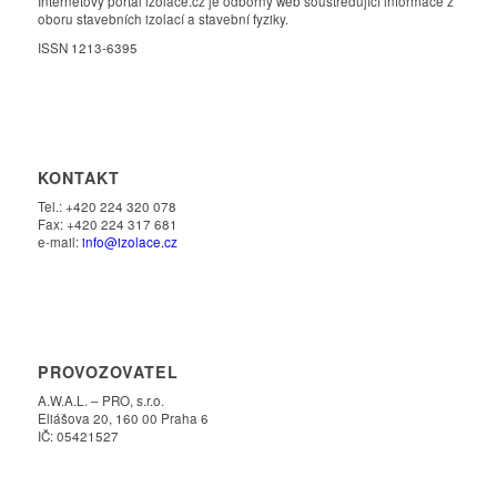
Internetový portál izolace.cz je odborný web soustřeďující informace z
oboru stavebních izolací a stavební fyziky.
ISSN 1213-6395
KONTAKT
Tel.: +420 224 320 078
Fax: +420 224 317 681
e-mail:
info@izolace.cz
PROVOZOVATEL
A.W.A.L. – PRO, s.r.o.
Eliášova 20, 160 00 Praha 6
IČ: 05421527