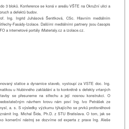
 do 3 bloků. Konference se koná v areálu VŠTE na Okružní ulici a
oruch a defektů budov.
of. Ing. Ingrid Juhásová Šenitková, CSc. Hlavním mediálním
Střechy-Fasády-Izolace. Dalšími mediálními partnery jsou časopis
O a internetové portály iMaterialy.cz a izolace.cz.
ěnovaný statice a dynamice staveb, vystoupí za VSTE doc. Ing.
atikou u hlubinného zakládání a to konkrétně s defekty vrtaných
 stavby se přesuneme na střechu a její nosnou konstrukci. O
nedostatečným návrhem krovu nám poví Ing. Ivo Petrášek ze
ůmysl, a. s. S výsledky výzkumu týkajícího se prvků protisněhové
známit Ing. Michal Šida, Ph.D. z STU Bratislava. O tom, jak se
jako komerční nástroj se dozvíme od experta z praxe Ing. Aleše