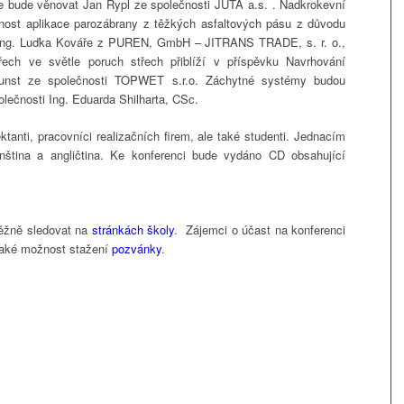
 se bude věnovat Jan Rypl ze společnosti JUTA a.s. . Nadkrokevní
tnost aplikace parozábrany z těžkých asfaltových pásu z důvodu
m Ing. Luďka Kováře z PUREN, GmbH – JITRANS TRADE, s. r. o.,
řech ve světle poruch střech přiblíží v příspěvku Navrhování
unst ze společnosti TOPWET s.r.o. Záchytné systémy budou
lečnosti Ing. Eduarda Shilharta, CSc.
tanti, pracovníci realizačních firem, ale také studenti. Jednacím
nština a angličtina. Ke konferenci bude vydáno CD obsahující
běžně sledovat na
stránkách školy
. Zájemci o účast na konferenci
také možnost stažení
pozvánky
.