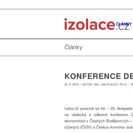
ČLÁNKY
Články
KONFERENCE DE
/
/
20. 9. 2016
AUTOR:
ING. JAN PLACHÝ, PH.D.
Letos již poosmé se 24. – 25. listopa
na vědecké a odborné konferenci D
ekonomická v Českých Budějovicích – 
inženýrů (ČSSI) a Českou komorou auto