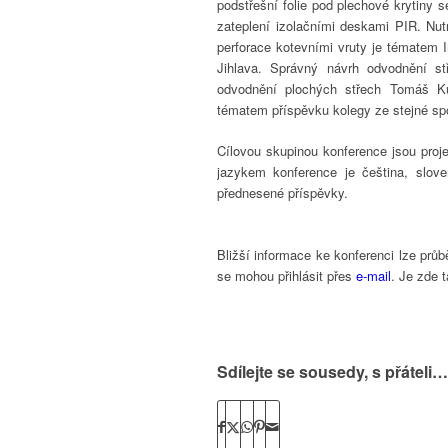
podstřešní folie pod plechové krytiny
zateplení izolačními deskami PIR. Nu
perforace kotevními vruty je témate
Jihlava. Správný návrh odvodnění st
odvodnění plochých střech Tomáš K
tématem příspěvku kolegy ze stejné spo
Cílovou skupinou konference jsou projek
jazykem konference je čeština, slove
přednesené příspěvky.
Bližší informace ke konferenci lze prů
se mohou přihlásit přes
e-mail
. Je zde 
Sdílejte se sousedy, s přáteli…