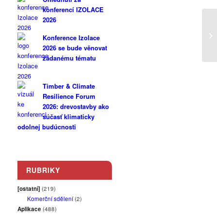
konferencí IZOLACE
2026
Konference Izolace
2026 se bude věnovat
žádanému tématu
Timber & Climate
Resilience Forum
2026: drevostavby ako
súčasť klimaticky
odolnej budúcnosti
RUBRIKY
[ostatní]
(219)
Komerční sdělení
(2)
Aplikace
(488)