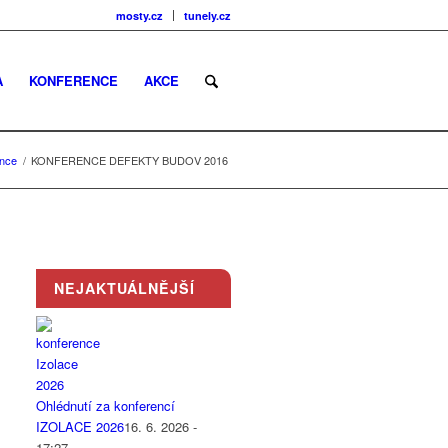
mosty.cz
tunely.cz
A
KONFERENCE
AKCE
ence
/
KONFERENCE DEFEKTY BUDOV 2016
NEJAKTUÁLNĚJŠÍ
Ohlédnutí za konferencí
IZOLACE 2026
16. 6. 2026 -
17:27