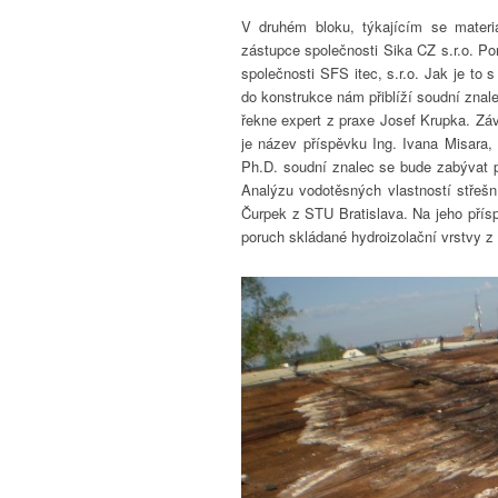
V druhém bloku, týkajícím se mater
zástupce společnosti Sika CZ s.r.o. P
společnosti SFS itec, s.r.o. Jak je to
do konstrukce nám přiblíží soudní znal
řekne expert z praxe Josef Krupka. Záv
je název příspěvku Ing. Ivana Misara,
Ph.D. soudní znalec se bude zabývat pa
Analýzu vodotěsných vlastností střešn
Čurpek z STU Bratislava. Na jeho pří
poruch skládané hydroizolační vrstvy 