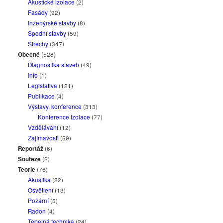
Akustické izolace
(2)
Fasády
(92)
Inženýrské stavby
(8)
Spodní stavby
(59)
Střechy
(347)
Obecné
(528)
Diagnostika staveb
(49)
Info
(1)
Legislativa
(121)
Publikace
(4)
Výstavy, konference
(313)
Konference Izolace
(77)
Vzdělávání
(12)
Zajímavosti
(59)
Reportáž
(6)
Soutěže
(2)
Teorie
(76)
Akustika
(22)
Osvětlení
(13)
Požární
(5)
Radon
(4)
Tepelná technika
(24)