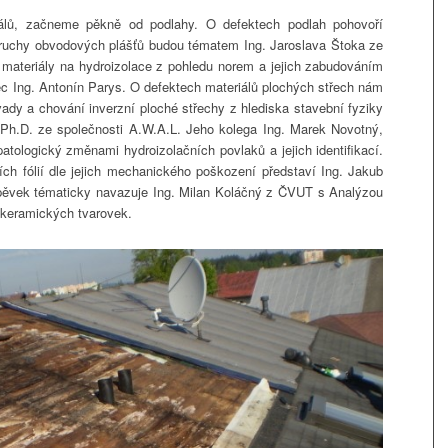
iálů, začneme pěkně od podlahy. O defektech podlah pohovoří
oruchy obvodových plášťů budou tématem Ing. Jaroslava Štoka ze
 s materiály na hydroizolace z pohledu norem a jejich zabudováním
ec Ing. Antonín Parys. O defektech materiálů plochých střech nám
ady a chování inverzní ploché střechy z hlediska stavební fyziky
 Ph.D. ze společnosti A.W.A.L. Jeho kolega Ing. Marek Novotný,
tologický změnami hydroizolačních povlaků a jejich identifikací.
ích fólií dle jejich mechanického poškození představí Ing. Jakub
spěvek tématicky navazuje Ing. Milan Koláčný z ČVUT s Analýzou
z keramických tvarovek.