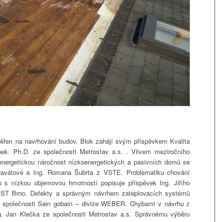
měřen na navrhování budov. Blok zahájí svým příspěvkem Kvalita
ynek. Ph.D. ze společnosti Metrostav a.s. . Vlivem meziročního
a energetickou náročnost nízkoenergetických a pasivních domů se
hravátové a Ing. Romana Šubrta z VSTE. Problematiku chování
lů s nízkou objemovou hmotností popisuje příspěvek Ing. Jiřího
ST Brno. Defekty a správným návrhem zateplovacích systémů
 společnosti Sain gobain – divize WEBER. Chybami v návrhu z
ng. Jan Klečka ze společnosti Metrostav a.s. Správnému výběru