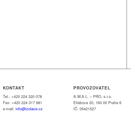
KONTAKT
PROVOZOVATEL
Tel.: +420 224 320 078
A.W.A.L. – PRO, s.r.o.
Fax: +420 224 317 681
Eliášova 20, 160 00 Praha 6
e-mail:
info@izolace.cz
IČ: 05421527