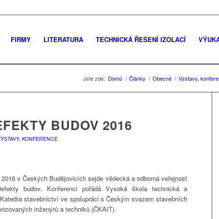
FIRMY
LITERATURA
TECHNICKÁ ŘEŠENÍ IZOLACÍ
VÝUK
Jste zde:
Domů
/
Články
/
Obecné
/
Výstavy, konfer
FEKTY BUDOV 2016
VÝSTAVY, KONFERENCE
du 2016 v Českých Budějovicích sejde vědecká a odborná veřejnost
efekty budov. Konferenci pořádá Vysoká škola technická a
Katedra stavebnictví ve spolupráci s Českým svazem stavebních
rizovaných inženýrů a techniků (ČKAIT).