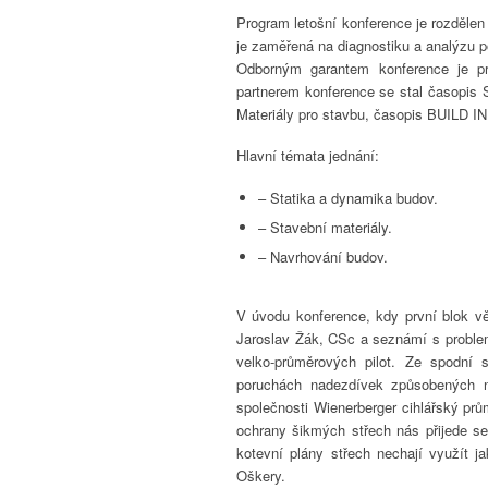
Program letošní konference je rozdělen
je zaměřená na diagnostiku a analýzu p
Odborným garantem konference je pr
partnerem konference se stal časopis 
Materiály pro stavbu, časopis BUILD INF
Hlavní témata jednání:
– Statika a dynamika budov.
– Stavební materiály.
– Navrhování budov.
V úvodu konference, kdy první blok v
Jaroslav Žák, CSc a seznámí s problem
velko-průměrových pilot. Ze spodní
poruchách nadezdívek způsobených 
společnosti Wienerberger cihlářský pr
ochrany šikmých střech nás přijede se
kotevní plány střech nechají využít 
Oškery.