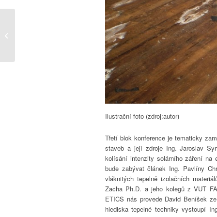
Nové normy 09/16
Ilustrační foto (zdroj:autor)
Třetí blok konference je tematicky za
staveb a její zdroje Ing. Jaroslav S
kolísání intenzity solárního záření n
bude zabývat článek Ing. Pavlíny C
vláknitých tepelně izolačních materiá
Zacha Ph.D. a jeho kolegů z VUT FA
ETICS nás provede David Beníšek ze
hlediska tepelné techniky vystoupí I