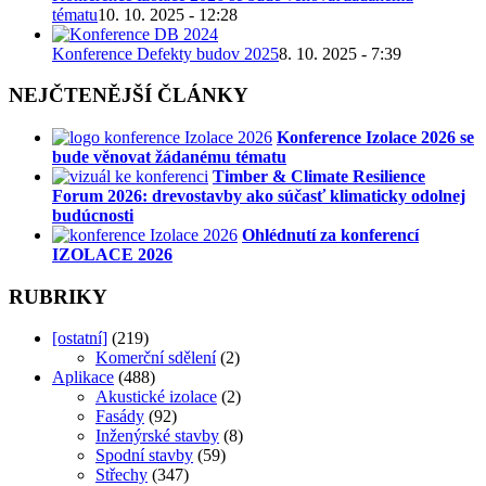
tématu
10. 10. 2025 - 12:28
Konference Defekty budov 2025
8. 10. 2025 - 7:39
NEJČTENĚJŠÍ ČLÁNKY
Konference Izolace 2026 se
bude věnovat žádanému tématu
Timber & Climate Resilience
Forum 2026: drevostavby ako súčasť klimaticky odolnej
budúcnosti
Ohlédnutí za konferencí
IZOLACE 2026
RUBRIKY
[ostatní]
(219)
Komerční sdělení
(2)
Aplikace
(488)
Akustické izolace
(2)
Fasády
(92)
Inženýrské stavby
(8)
Spodní stavby
(59)
Střechy
(347)