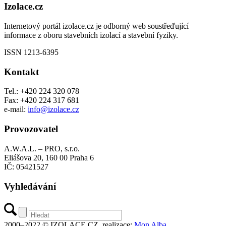
Izolace.cz
Internetový portál izolace.cz je odborný web soustřeďující
informace z oboru stavebních izolací a stavební fyziky.
ISSN 1213-6395
Kontakt
Tel.: +420 224 320 078
Fax: +420 224 317 681
e-mail:
info@izolace.cz
Provozovatel
A.W.A.L. – PRO, s.r.o.
Eliášova 20, 160 00 Praha 6
IČ: 05421527
Vyhledávání
2000–2022 © IZOLACE.CZ, realizace:
Mon Alba