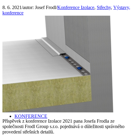
8. 6. 2021
/
autor:
Josef Frodl
/
Konference Izolace
,
Střechy
,
Výstavy,
konference
LITERATURA
TECHNICKÁ ŘEŠENÍ IZOLACÍ
VÝUKA
KONFERENCE
Příspěvek z konference Izolace 2021 pana Josefa Frodla ze
společnosti Frodl Group s.r.o. pojednává o důležitosti správného
provedení střešních detailů.