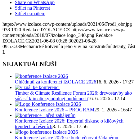
Share on WhatsApp
Sdílet na Pinterest
Sdílet e-mailem
https://www.izolace.cz/wp-content/uploads/2021/06/Frodl_obr.jpg
938
1920
Redakce IZOLACE.CZ
https://www.izolace.cz/wp-
content/uploads/2018/07/izolace-logo_340.png
Redakce
IZOLACE.CZ
2021-06-08 09:28:30
2021-06-28
09:53:33
Mechanické kotvení a jeho vliv na konstrukční detaily, část
I.
NEJAKTUÁLNĚJŠÍ
Ohlédnutí za konferencí IZOLACE 2026
16. 6. 2026 - 17:27
Timber & Climate Resilience Forum 2026: drevostavby ako
súčasť klimaticky odolnej budúcnosti
16. 6. 2026 - 17:14
Konference Izolace 2026 – PROGRAM
29. 1. 2026 - 16:47
Konference Izolace 2026: Expertní diskuse o klíčových
trendech a řešeních
8. 1. 2026 - 17:56
Konference Izolace 2026 se bude věnovat žádanému