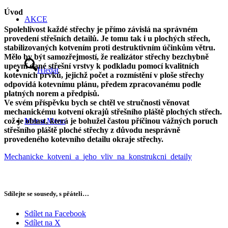
Úvod
AKCE
Spolehlivost každé střechy je přímo závislá na správném
provedení střešních detailů. Je tomu tak i u plochých střech,
stabilizovaných kotvením proti destruktivním účinkům větru.
Mělo by být samozřejmostí, že realizátor střechy bezchybně
upevní dané střešní vrstvy k podkladu pomocí kvalitních
Hledat
kotevních prvků, jejichž počet a rozmístění v ploše střechy
odpovídá kotevnímu plánu, předem zpracovanému podle
platných norem a předpisů.
Ve svém příspěvku bych se chtěl ve stručnosti věnovat
mechanickému kotvení okrajů střešního pláště plochých střech.
což je oblast, která je bohužel častou příčinou vážných poruch
Menu
Menu
střešního pláště ploché střechy z důvodu nesprávně
provedeného kotevního detailu okraje střechy.
Mechanicke_kotveni_a_jeho_vliv_na_konstrukcni_detaily
Sdílejte se sousedy, s přáteli…
Sdílet na Facebook
Sdílet na X