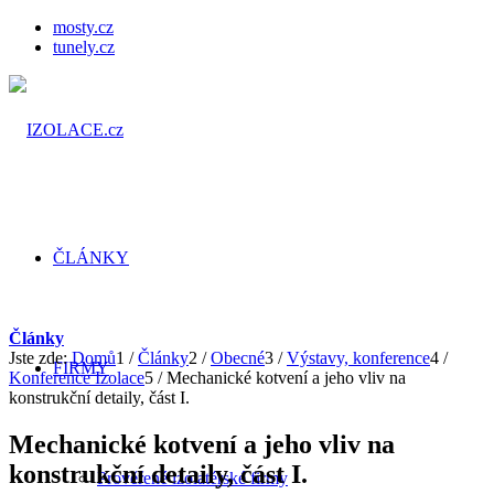
mosty.cz
tunely.cz
ČLÁNKY
Články
Jste zde:
Domů
1
/
Články
2
/
Obecné
3
/
Výstavy, konference
4
/
FIRMY
Konference Izolace
5
/
Mechanické kotvení a jeho vliv na
konstrukční detaily, část I.
Mechanické kotvení a jeho vliv na
konstrukční detaily, část I.
Prověřené izolatérské firmy