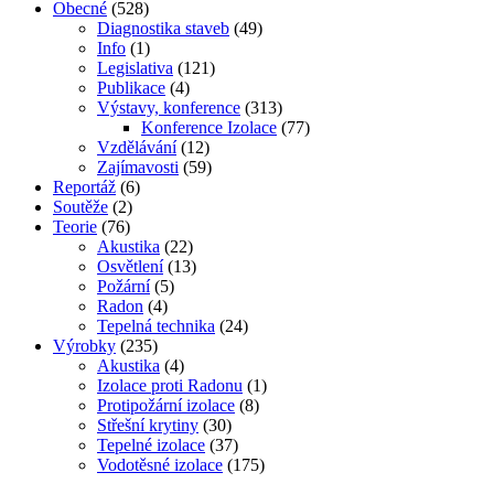
Obecné
(528)
Diagnostika staveb
(49)
Info
(1)
Legislativa
(121)
Publikace
(4)
Výstavy, konference
(313)
Konference Izolace
(77)
Vzdělávání
(12)
Zajímavosti
(59)
Reportáž
(6)
Soutěže
(2)
Teorie
(76)
Akustika
(22)
Osvětlení
(13)
Požární
(5)
Radon
(4)
Tepelná technika
(24)
Výrobky
(235)
Akustika
(4)
Izolace proti Radonu
(1)
Protipožární izolace
(8)
Střešní krytiny
(30)
Tepelné izolace
(37)
Vodotěsné izolace
(175)