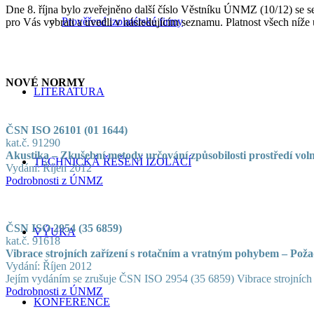
Dne 8. října bylo zveřejněno další číslo Věstníku ÚNMZ (10/12) se s
Prověřené izolatérské firmy
pro Vás vybrali a uvedli v následujícím seznamu. Platnost všech níž
NOVÉ NORMY
LITERATURA
ČSN ISO 26101 (01 1644)
kat.č. 91290
Akustika – Zkušební metody určování způsobilosti prostředí vol
TECHNICKÁ ŘEŠENÍ IZOLACÍ
Vydání: Říjen 2012
Podrobnosti z ÚNMZ
ČSN ISO 2954 (35 6859)
VÝUKA
kat.č. 91618
Vibrace strojních zařízení s rotačním a vratným pohybem – Poža
Vydání: Říjen 2012
Jejím vydáním se zrušuje ČSN ISO 2954 (35 6859) Vibrace strojních 
Podrobnosti z ÚNMZ
KONFERENCE