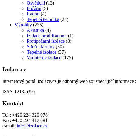
Osvětlení
(13)
Požární
(5)
Radon
(4)
Tepelná technika
(24)
Výrobky
(235)
Akustika
(4)
Izolace proti Radonu
(1)
Protipožární izolace
(8)
Střešní krytiny
(30)
Tepelné izolace
(37)
Vodotěsné izolace
(175)
Izolace.cz
Internetový portál izolace.cz je odborný web soustřeďující informace z
ISSN 1213-6395
Kontakt
Tel.: +420 224 320 078
Fax: +420 224 317 681
e-mail:
info@izolace.cz