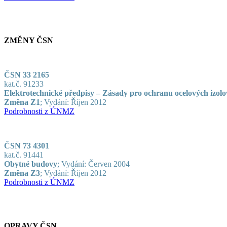
ZMĚNY ČSN
ČSN 33 2165
kat.č. 91233
Elektrotechnické předpisy – Zásady pro ochranu ocelových izolo
Změna Z1
;
Vydání: Říjen 2012
Podrobnosti z ÚNMZ
ČSN 73 4301
kat.č. 91441
Obytné budovy
; Vydání: Červen 2004
Změna Z3
; Vydání: Říjen 2012
Podrobnosti z ÚNMZ
OPRAVY ČSN