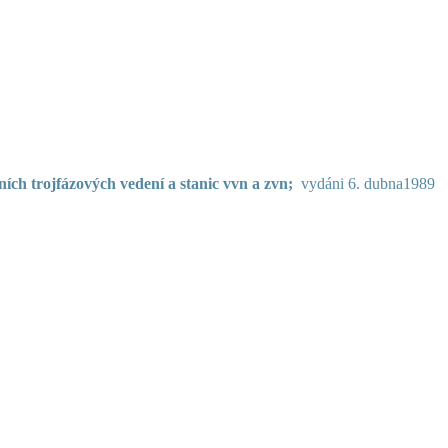
ích trojfázových vedení a stanic vvn a zvn;
vydáni 6. dubna1989