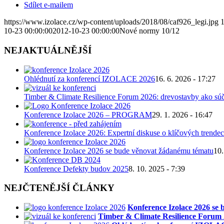
Sdílet e-mailem
https://www.izolace.cz/wp-content/uploads/2018/08/caf926_legi.jpg
10-23 00:00:00
2012-10-23 00:00:00
Nové normy 10/12
NEJAKTUÁLNĚJŠÍ
Ohlédnutí za konferencí IZOLACE 2026
16. 6. 2026 - 17:27
Timber & Climate Resilience Forum 2026: drevostavby ako súč
Konference Izolace 2026 – PROGRAM
29. 1. 2026 - 16:47
Konference Izolace 2026: Expertní diskuse o klíčových trendec
Konference Izolace 2026 se bude věnovat žádanému tématu
10.
Konference Defekty budov 2025
8. 10. 2025 - 7:39
NEJČTENĚJŠÍ ČLÁNKY
Konference Izolace 2026 se
Timber & Climate Resilience Forum 2