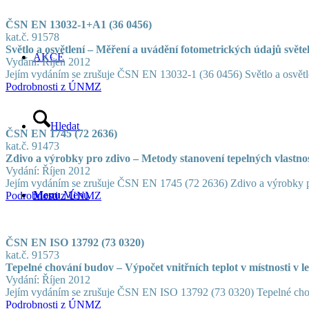
ČSN EN 13032-1+A1 (36 0456)
kat.č. 91578
Světlo a osvětlení – Měření a uvádění fotometrických údajů světe
AKCE
Vydání: Říjen 2012
Jejím vydáním se zrušuje ČSN EN 13032-1 (36 0456) Světlo a osvětlen
Podrobnosti z ÚNMZ
Hledat
ČSN EN 1745 (72 2636)
kat.č. 91473
Zdivo a výrobky pro zdivo – Metody stanovení tepelných vlastnos
Vydání: Říjen 2012
Jejím vydáním se zrušuje ČSN EN 1745 (72 2636) Zdivo a výrobky p
Menu
Menu
Podrobnosti z ÚNMZ
ČSN EN ISO 13792 (73 0320)
kat.č. 91573
Tepelné chování budov – Výpočet vnitřních teplot v místnosti v 
Vydání: Říjen 2012
Jejím vydáním se zrušuje ČSN EN ISO 13792 (73 0320) Tepelné chová
Podrobnosti z ÚNMZ