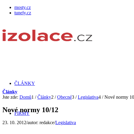
mosty.cz
tunely.cz
ČLÁNKY
Články
Jste zde:
Domů
1
/
Články
2
/
Obecné
3
/
Legislativa
4
/
Nové normy 10
Nové normy 10/12
FIRMY
23. 10. 2012
/
autor:
redakce
/
Legislativa