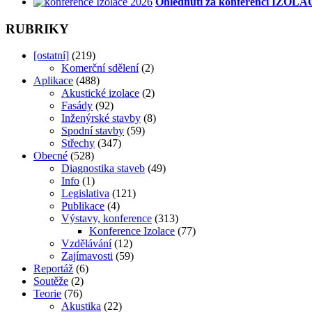
Ohlédnutí za konferencí IZOLA
RUBRIKY
[ostatní]
(219)
Komerční sdělení
(2)
Aplikace
(488)
Akustické izolace
(2)
Fasády
(92)
Inženýrské stavby
(8)
Spodní stavby
(59)
Střechy
(347)
Obecné
(528)
Diagnostika staveb
(49)
Info
(1)
Legislativa
(121)
Publikace
(4)
Výstavy, konference
(313)
Konference Izolace
(77)
Vzdělávání
(12)
Zajímavosti
(59)
Reportáž
(6)
Soutěže
(2)
Teorie
(76)
Akustika
(22)