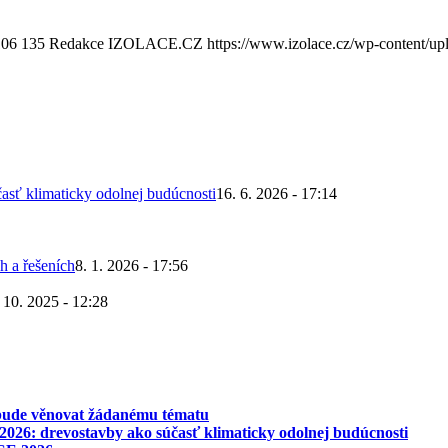
106
135
Redakce IZOLACE.CZ
https://www.izolace.cz/wp-content/up
asť klimaticky odolnej budúcnosti
16. 6. 2026 - 17:14
h a řešeních
8. 1. 2026 - 17:56
 10. 2025 - 12:28
 bude věnovat žádanému tématu
026: drevostavby ako súčasť klimaticky odolnej budúcnosti