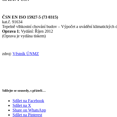
ČSN EN ISO 15927-5 (73 0315)
kat.č. 91634
Tepelně vlhkostní chování budov – Výpočet a uvádění klimatických da
Oprava 1
; Vydání: Říjen 2012
(Oprava je vydána tiskem)
zdroj:
Věstník ÚNMZ
Sdílejte se sousedy, s přáteli…
Sdílet na Facebook
Sdílet na X
Share on WhatsApp
Sdílet na Pinterest