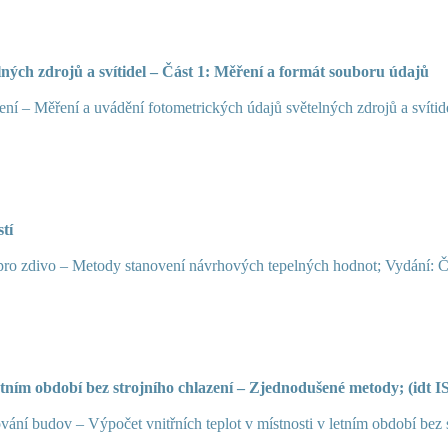
lných zdrojů a svítidel – Část 1: Měření a formát souboru údajů
í – Měření a uvádění fotometrických údajů světelných zdrojů a svítid
tí
ro zdivo – Metody stanovení návrhových tepelných hodnot; Vydání: 
letním období bez strojního chlazení – Zjednodušené metody; (idt 
ní budov – Výpočet vnitřních teplot v místnosti v letním období bez 