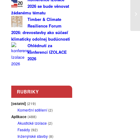
2026 se bude věnovat
žádanému tématu
Timber & Climate
Resilience Forum
2026: drevostavby ako súčasť
klimaticky odolnej budúcnosti
Ohlédnutí za
konferencí IZOLACE
2026
RUBRIKY
[ostatní]
(219)
Komerční sdělení
(2)
Aplikace
(488)
Akustické izolace
(2)
Fasády
(92)
Inženýrské stavby
(8)