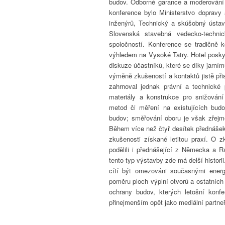
budov. Odborné garance a moderování 
konference bylo Ministerstvo dopravy
inženýrů, Technický a skúšobný ústav
Slovenská stavebná vedecko-techni
spoločností. Konference se tradičně k
výhledem na Vysoké Tatry. Hotel posky
diskuze účastníků, které se díky jarní
výměně zkušeností a kontaktů jistě př
zahrnoval jednak právní a technické 
materiály a konstrukce pro snižování
metod či měření na existujících bud
budov; směřování oboru je však zřejm
Během více než čtyř desítek přednáše
zkušenosti získané letitou praxí. O
podělili i přednášející z Německa a R
tento typ výstavby zde má delší historii
cítí být omezováni současnými energe
poměru ploch výplní otvorů a ostatních 
ochrany budov, kterých letošní konfe
přinejmenším opět jako mediální partneř