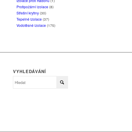
Izolace proti Radonu
(1)
Protipožární izolace
(8)
Střešní krytiny
(30)
Tepelné izolace
(37)
Vodotěsné izolace
(175)
VYHLEDÁVÁNÍ