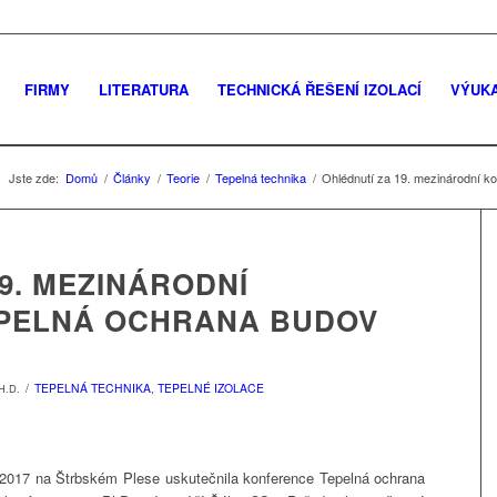
FIRMY
LITERATURA
TECHNICKÁ ŘEŠENÍ IZOLACÍ
VÝUK
Jste zde:
Domů
/
Články
/
Teorie
/
Tepelná technika
/
Ohlédnutí za 19. mezinárodní
9. MEZINÁRODNÍ
EPELNÁ OCHRANA BUDOV
/
TEPELNÁ TECHNIKA
,
TEPELNÉ IZOLACE
H.D.
 2017 na Štrbském Plese uskutečnila konference Tepelná ochrana