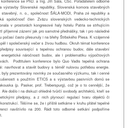
konference se PhD. a Ing. Jiří Šála, CSc. Pořadatelem odborné
 a výstavby Slovenské republiky, Slovenská komora stavebných
 stavebný, n. o., společnost ŠÁLA-MODI, Praha zé republiky a
cká spoločnosť člen Zväzu slovenských vedecko-technických
onala v prostorách kongresové haly hotelu Patria se strhujícím
tl příjemné zázemí jak pro samotné přednášky, tak i pro následné
mu počasí často přesunuly i na břehy Štrbského Plesa. K vzájemné
ispěl i společenský večer s živou hudbou. Okruh témat konference
předpisy související s tepelnou ochranou budov, dále stavební
 energetické náročnosti budov, ale i problematiku výpočtových
ovách. Podtitulem konference bylo Quo Vadis tepelná ochrana
é: navrhovat a stavět budovy s téměř nulovou potřebou energie.
k byly prezentovány novinky ze současného výzkumu, tak i cenné
 zkušenosti s použitím ETICS a s výstavbou pasivních domů se
akouska (p. Pasker, prof. Treberspurg), což je o to cennější, že
. Ale došlo i na diskuzi ohledně tvůrčí svobody architektů, kteří se
tickými předpisy, a z nich plynoucí regulací tvaru objektů či
konstrukcí. Těšíme se, že i příště setkáme v kruhu přátel tepelné
renci navštívilo na 200. Rádi toto odborné setkání podpoříme
i.