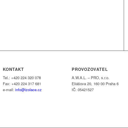
KONTAKT
PROVOZOVATEL
Tel.: +420 224 320 078
A.W.A.L. – PRO, s.r.o.
Fax: +420 224 317 681
Eliášova 20, 160 00 Praha 6
e-mail:
info@izolace.cz
IČ: 05421527