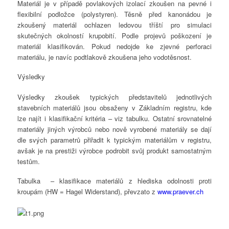
Materiál je v případě povlakových izolací zkoušen na pevné i
flexibilní podložce (polystyren). Těsně před kanonádou je
zkoušený materiál ochlazen ledovou tříští pro simulaci
skutečných okolností krupobití. Podle projevů poškození je
materiál klasifikován. Pokud nedojde ke zjevné perforaci
materiálu, je navíc podtlakově zkoušena jeho vodotěsnost.
Výsledky
Výsledky zkoušek typických představitelů jednotlivých
stavebních materiálů jsou obsaženy v Základním registru, kde
lze najít i klasifikační kritéria – viz tabulku. Ostatní srovnatelné
materiály jiných výrobců nebo nově vyrobené materiály se dají
dle svých parametrů přiřadit k typickým materiálům v registru,
avšak je na prestiži výrobce podrobit svůj produkt samostatným
testům.
Tabulka – klasifikace materiálů z hlediska odolnosti proti
kroupám (HW = Hagel Widerstand), převzato z
www.praever.ch