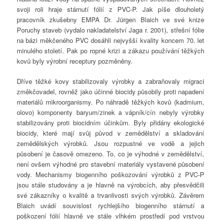
svoji roli hraje stárnutí fólií z PVC-P. Jak píše dlouholetý
pracovník zkušebny EMPA Dr. Jürgen Blaich ve své knize
Poruchy staveb (vydalo nakladatelství Jaga r. 2001), střešní fólie
na bázi měkčeného PVC dosáhli nejvyšší kvality koncem 70. let
minulého století. Pak po ropné krizi a zákazu používání těžkých
kovů byly výrobní receptury pozměněny.
Dříve těžké kovy stabilizovaly výrobky a zabraňovaly migraci
změkčovadel, rovněž jako účinné biocidy působily proti napadení
materiálů mikroorganismy. Po náhradě těžkých kovů (kadmium,
olovo) komponenty baryum/zinek a vápník/cín nebyly výrobky
stabilizovány proti biocidním účinkům. Byly přidány ekologické
biocidy, které mají svůj původ v zemědělství a skladování
zemědělských výrobků. Jsou rozpustné ve vodě a jejich
působení je časově omezeno. To, co je výhodné v zemědělství,
není ovšem výhodné pro stavební materiály vystavené působení
vody. Mechanismy biogenního poškozování výrobků z PVC-P
jsou stále studovány a je hlavně na výrobcích, aby přesvědčili
své zákazníky o kvalitě a trvanlivosti svých výrobků. Závěrem
Blaich uvádí souvislost rychlejšího biogenního stárnutí a
poškození fólií hlavně ve stále vlhkém prostředí pod vrstvou