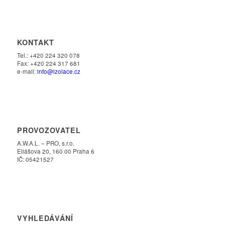
KONTAKT
Tel.: +420 224 320 078
Fax: +420 224 317 681
e-mail:
info@izolace.cz
PROVOZOVATEL
A.W.A.L. – PRO, s.r.o.
Eliášova 20, 160 00 Praha 6
IČ: 05421527
VYHLEDÁVÁNÍ