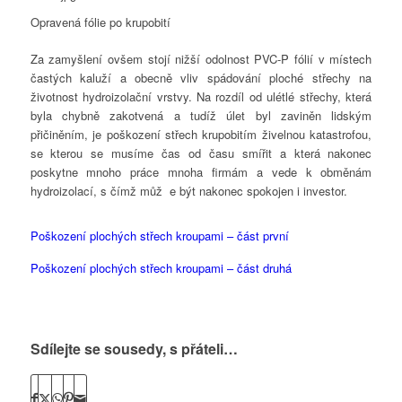
Opravená fólie po krupobití
Za zamyšlení ovšem stojí nižší odolnost PVC-P fólií v místech
častých kaluží a obecně vliv spádování ploché střechy na
životnost hydroizolační vrstvy. Na rozdíl od ulétlé střechy, která
byla chybně zakotvená a tudíž úlet byl zaviněn lidským
přičiněním, je poškození střech krupobitím živelnou katastrofou,
se kterou se musíme čas od času smířit a která nakonec
poskytne mnoho práce mnoha firmám a vede k obměnám
hydroizolací, s čímž můž e být nakonec spokojen i investor.
Poškození plochých střech kroupami – část první
Poškození plochých střech kroupami – část druhá
Sdílejte se sousedy, s přáteli…