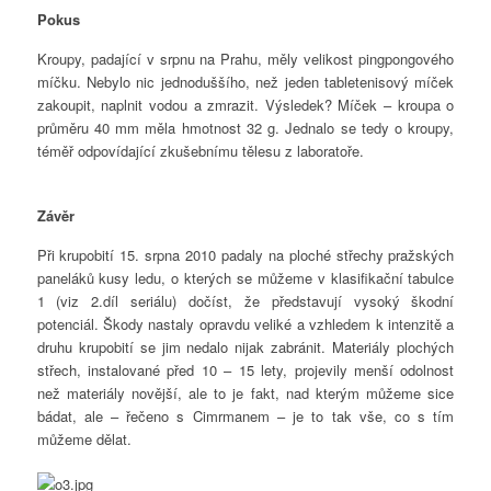
Pokus
Kroupy, padající v srpnu na Prahu, měly velikost pingpongového
míčku. Nebylo nic jednoduššího, než jeden tabletenisový míček
zakoupit, naplnit vodou a zmrazit. Výsledek? Míček – kroupa o
průměru 40 mm měla hmotnost 32 g. Jednalo se tedy o kroupy,
téměř odpovídající zkušebnímu tělesu z laboratoře.
Závěr
Při krupobití 15. srpna 2010 padaly na ploché střechy pražských
paneláků kusy ledu, o kterých se můžeme v klasifikační tabulce
1 (viz 2.díl seriálu) dočíst, že představují vysoký škodní
potenciál. Škody nastaly opravdu veliké a vzhledem k intenzitě a
druhu krupobití se jim nedalo nijak zabránit. Materiály plochých
střech, instalované před 10 – 15 lety, projevily menší odolnost
než materiály novější, ale to je fakt, nad kterým můžeme sice
bádat, ale – řečeno s Cimrmanem – je to tak vše, co s tím
můžeme dělat.