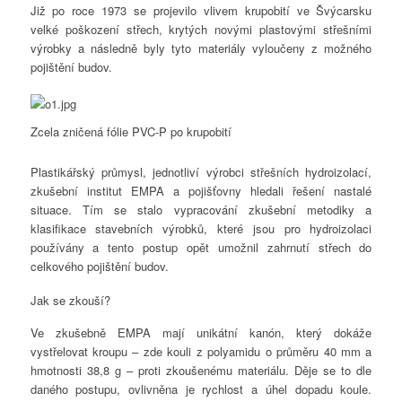
Již po roce 1973 se projevilo vlivem krupobití ve Švýcarsku
velké poškození střech, krytých novými plastovými střešními
výrobky a následně byly tyto materiály vyloučeny z možného
pojištění budov.
Zcela zničená fólie PVC-P po krupobití
Plastikářský průmysl, jednotliví výrobci střešních hydroizolací,
zkušební institut EMPA a pojišťovny hledali řešení nastalé
situace. Tím se stalo vypracování zkušební metodiky a
klasifikace stavebních výrobků, které jsou pro hydroizolaci
používány a tento postup opět umožnil zahrnutí střech do
celkového pojištění budov.
Jak se zkouší?
Ve zkušebně EMPA mají unikátní kanón, který dokáže
vystřelovat kroupu – zde kouli z polyamidu o průměru 40 mm a
hmotnosti 38,8 g – proti zkoušenému materiálu. Děje se to dle
daného postupu, ovlivněna je rychlost a úhel dopadu koule.