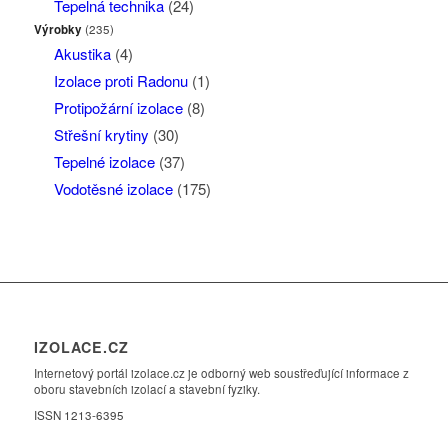
Tepelná technika
(24)
Výrobky
(235)
Akustika
(4)
Izolace proti Radonu
(1)
Protipožární izolace
(8)
Střešní krytiny
(30)
Tepelné izolace
(37)
Vodotěsné izolace
(175)
IZOLACE.CZ
Internetový portál izolace.cz je odborný web soustřeďující informace z
oboru stavebních izolací a stavební fyziky.
ISSN 1213-6395