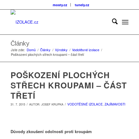
mosty.cz
tunely.cz
Články
Jste zde:
Domů
/
Články
/
Výrobky
/
Vodotěsné izolace
/
Poškození plochých střech kroupami – část třetí
POŠKOZENÍ PLOCHÝCH
STŘECH KROUPAMI – ČÁST
TŘETÍ
/
/
VODOTĚSNÉ IZOLACE
,
ZAJÍMAVOSTI
31. 7. 2015
AUTOR:
JOSEF KRUPKA
Důvody zkoušení odolnosti proti kroupám