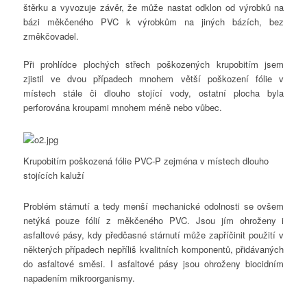
štěrku a vyvozuje závěr, že může nastat odklon od výrobků na
bázi měkčeného PVC k výrobkům na jiných bázích, bez
změkčovadel.
Při prohlídce plochých střech poškozených krupobitím jsem
zjistil ve dvou případech mnohem větší poškození fólie v
místech stále či dlouho stojící vody, ostatní plocha byla
perforována kroupami mnohem méně nebo vůbec.
Krupobitím poškozená fólie PVC-P zejména v místech dlouho
stojících kaluží
Problém stárnutí a tedy menší mechanické odolnosti se ovšem
netýká pouze fólií z měkčeného PVC. Jsou jím ohroženy i
asfaltové pásy, kdy předčasné stárnutí může zapříčinit použití v
některých případech nepříliš kvalitních komponentů, přidávaných
do asfaltové směsi. I asfaltové pásy jsou ohroženy biocidním
napadením mikroorganismy.