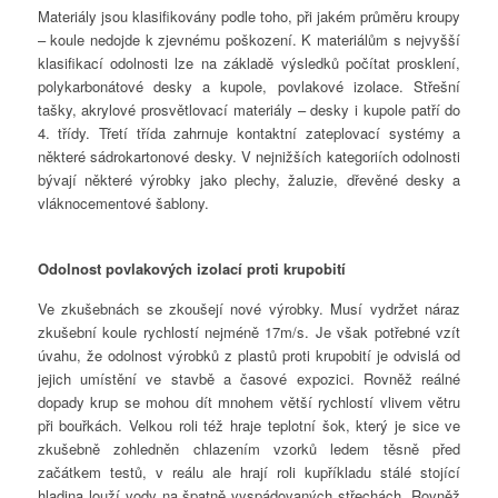
Materiály jsou klasifikovány podle toho, při jakém průměru kroupy
– koule nedojde k zjevnému poškození. K materiálům s nejvyšší
klasifikací odolnosti lze na základě výsledků počítat prosklení,
polykarbonátové desky a kupole, povlakové izolace. Střešní
tašky, akrylové prosvětlovací materiály – desky i kupole patří do
4. třídy. Třetí třída zahrnuje kontaktní zateplovací systémy a
některé sádrokartonové desky. V nejnižších kategoriích odolnosti
bývají některé výrobky jako plechy, žaluzie, dřevěné desky a
vláknocementové šablony.
Odolnost povlakových izolací proti krupobití
Ve zkušebnách se zkoušejí nové výrobky. Musí vydržet náraz
zkušební koule rychlostí nejméně 17m/s. Je však potřebné vzít
úvahu, že odolnost výrobků z plastů proti krupobití je odvislá od
jejich umístění ve stavbě a časové expozici. Rovněž reálné
dopady krup se mohou dít mnohem větší rychlostí vlivem větru
při bouřkách. Velkou roli též hraje teplotní šok, který je sice ve
zkušebně zohledněn chlazením vzorků ledem těsně před
začátkem testů, v reálu ale hrají roli kupříkladu stálé stojící
hladina louží vody na špatně vyspádovaných střechách. Rovněž