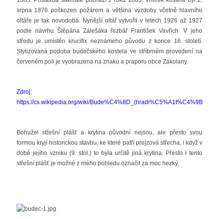
1585. Přístavba sakristie pochází z roku 1663. Vnitřek kostela byl 2.
srpna 1876 poškozen požárem a většina výzdoby včetně hlavního
oltáře je tak novodobá. Nynější oltář vytvořil v letech 1926 až 1927
podle návrhu Štěpána Zálešáka řezbář František Vavřich. V jeho
středu je umístěn krucifix neznámého původu z konce 16. století.
Stylizovaná podoba budečského kostela ve stříbrném provedení na
červeném poli je vyobrazena na znaku a praporu obce Zákolany.
Zdroj:
https://cs.wikipedia.org/wiki/Bude%C4%8D_(hradi%C5%A1t%C4%9B)
Bohužel střešní plášť a krytina původní nejsou, ale přesto svou
formou kryjí historickou stavbu, ke které patří prejzová střecha, i když v
době jejího vzniku (9. stol.) to byla určitě jiná krytina. Přesto i tento
střešní plášť je možné z mého pohledu označit za moc hezký.