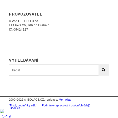
PROVOZOVATEL
A.W.A.L. – PRO, s.r.o.
Eliášova 20, 160 00 Praha 6
IČ: 05421527
VYHLEDÁVÁNÍ
2000–2022 © IZOLACE.CZ, realizace:
Mon Alba
Tiráž, podmínky užití
Podmínky zpracování osobních údajů
Cookies