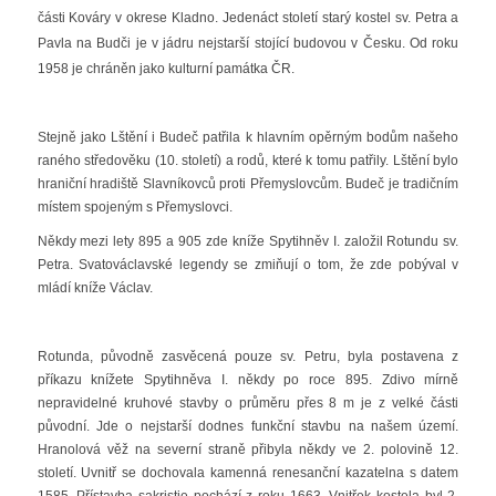
části Kováry v okrese Kladno. Jedenáct století starý kostel sv. Petra a
Pavla na Budči je v jádru nejstarší stojící budovou v Česku. Od roku
1958 je chráněn jako kulturní památka ČR.
Stejně jako Lštění i Budeč patřila k hlavním opěrným bodům našeho
raného středověku (10. století) a rodů, které k tomu patřily. Lštění bylo
hraniční hradiště Slavníkovců proti Přemyslovcům. Budeč je tradičním
místem spojeným s Přemyslovci.
Někdy mezi lety 895 a 905 zde kníže Spytihněv I. založil Rotundu sv.
Petra. Svatováclavské legendy se zmiňují o tom, že zde pobýval v
mládí kníže Václav.
Rotunda, původně zasvěcená pouze sv. Petru, byla postavena z
příkazu knížete Spytihněva I. někdy po roce 895. Zdivo mírně
nepravidelné kruhové stavby o průměru přes 8 m je z velké části
původní. Jde o nejstarší dodnes funkční stavbu na našem území.
Hranolová věž na severní straně přibyla někdy ve 2. polovině 12.
století. Uvnitř se dochovala kamenná renesanční kazatelna s datem