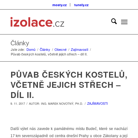
mosty.cz
tunely.cz
Články
Jste zde:
Domů
/
Články
/
Obecné
/
Zajímavosti
/
Půvab českých kostelů, včetně jejich střech – díl II.
PŮVAB ČESKÝCH KOSTELŮ,
VČETNĚ JEJICH STŘECH –
DÍL II.
/
/
ZAJÍMAVOSTI
9. 11. 2017
AUTOR:
ING. MAREK NOVOTNÝ, PH.D.
Další výlet nás zavede k p
amátnému místu Budeč, které se nachází
17 km severozápadně od centra dnešní Prahy u obce Zákolany a její