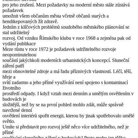
pro jeho zrušení. Mezi požadavky na moderní město stále zůstává
požadavek
umožnit všem občanům města včetně občanů starých a
hendikepovaných žít zdravě.
Jedním z klíčových problémů soudobého městského plánování se
stal udržitelný
rozvoj. Od vzniku Římského klubu v roce 1968 a zejména pak od
vydání publikace
Meze růstu v roce 1972 je požadavek udržitelného rozvoje
neopominutelnou
součástí jakýchkoli moderních urbanistických koncepcí. Sluneční
záření patří
mezi obnovitelné zdroje a má řadu příznivých vlastností. Léčí, těší,
hřeje a
svítí zadarmo a jeho přímé využívání není spojeno s kontaminací
životního
prostředí odpady. I když vztah mezi denním a umělým osvětlením v
budovách je
složitější, než by se na první pohled mohlo zdát, může správně
navržené denní
osvětlení interiérů spořit energii, kterou by jinak spotřebovalo umělé
světlo.
Umíte si představit pro rozvoj ještě něco více udržitelného, než je
přímé
využívání slunečního záření v budovách? Proto mohu jen těžko