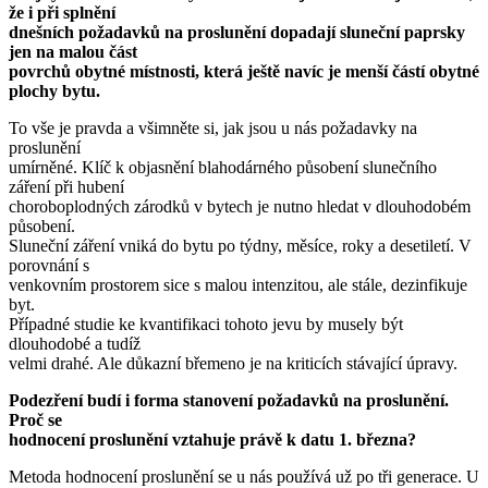
že i při splnění
dnešních požadavků na proslunění dopadají sluneční paprsky
jen na malou část
povrchů obytné místnosti, která ještě navíc je menší částí obytné
plochy bytu.
To vše je pravda a všimněte si, jak jsou u nás požadavky na
proslunění
umírněné. Klíč k objasnění blahodárného působení slunečního
záření při hubení
choroboplodných zárodků v bytech je nutno hledat v dlouhodobém
působení.
Sluneční záření vniká do bytu po týdny, měsíce, roky a desetiletí. V
porovnání s
venkovním prostorem sice s malou intenzitou, ale stále, dezinfikuje
byt.
Případné studie ke kvantifikaci tohoto jevu by musely být
dlouhodobé a tudíž
velmi drahé. Ale důkazní břemeno je na kriticích stávající úpravy.
Podezření budí i forma stanovení požadavků na proslunění.
Proč se
hodnocení proslunění vztahuje právě k datu 1. března?
Metoda hodnocení proslunění se u nás používá už po tři generace. U