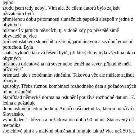
jejího
zrodu jsem tedy nebyl. Vím ale, že cílem autorů bylo zajistit
uživatelům bytů
přiměřenou dobu přítomnosti slunečních paprsků alespoň v jedné z
obytných
místností v jarních měsících, tj. v době kdy po přestálé zimě
obyvatelé nejvíce
trpí nedostatkem slunečního záření, jarní únavou a sezónní emoční
poruchou. Byla
snaha vyloučit taková řešení bytů, při kterých by byla všechna okna
obytných
místností orientována na sever nebo téměř na sever, případně měla
příznivější
orientaci, ale s extrémním stíněním. Takovou věc ale můžete zajistit
různými
způsoby. Třeba různou kombinací rozhodného data a požadovaných
minut oslunění.
Například německá norma na oslunění používá rozhodné datum 17.
ledna a požaduje
dobu oslunění jednu hodinu. Autoři naší metodiky, kterou používá i
Slovensko,
vybrali den 1. března a požadovanou dobu 90 minut. Stanovený cíl
metodika
spolehlivě plní a s malými obměnami funguje tak už více než 50 let.