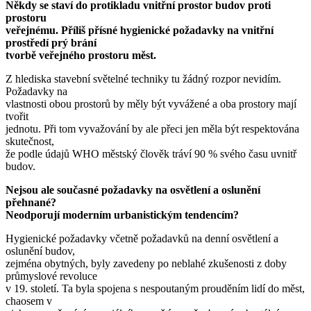
Někdy se staví do protikladu vnitřní prostor budov proti
prostoru
veřejnému. Příliš přísné hygienické požadavky na vnitřní
prostředí prý brání
tvorbě veřejného prostoru měst.
Z hlediska stavební světelné techniky tu žádný rozpor nevidím.
Požadavky na
vlastnosti obou prostorů by měly být vyvážené a oba prostory mají
tvořit
jednotu. Při tom vyvažování by ale přeci jen měla být respektována
skutečnost,
že podle údajů WHO městský člověk tráví 90 % svého času uvnitř
budov.
Nejsou ale současné požadavky na osvětlení a oslunění
přehnané?
Neodporují moderním urbanistickým tendencím?
Hygienické požadavky včetně požadavků na denní osvětlení a
oslunění budov,
zejména obytných, byly zavedeny po neblahé zkušenosti z doby
průmyslové revoluce
v 19. století. Ta byla spojena s nespoutaným prouděním lidí do měst,
chaosem v