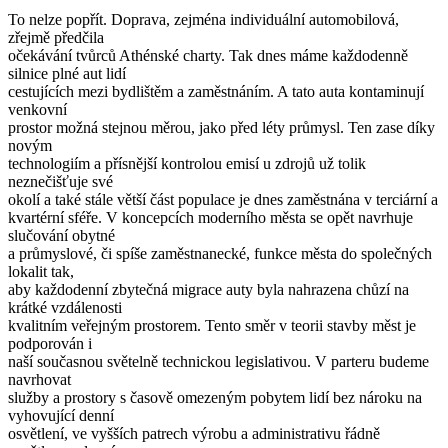
To nelze popřít. Doprava, zejména individuální automobilová,
zřejmě předčila
očekávání tvůrců Athénské charty. Tak dnes máme každodenně
silnice plné aut lidí
cestujících mezi bydlištěm a zaměstnáním. A tato auta kontaminují
venkovní
prostor možná stejnou měrou, jako před léty průmysl. Ten zase díky
novým
technologiím a přísnější kontrolou emisí u zdrojů už tolik
neznečišťuje své
okolí a také stále větší část populace je dnes zaměstnána v terciární a
kvartérní sféře. V koncepcích moderního města se opět navrhuje
slučování obytné
a průmyslové, či spíše zaměstnanecké, funkce města do společných
lokalit tak,
aby každodenní zbytečná migrace auty byla nahrazena chůzí na
krátké vzdálenosti
kvalitním veřejným prostorem. Tento směr v teorii stavby měst je
podporován i
naší současnou světelně technickou legislativou. V parteru budeme
navrhovat
služby a prostory s časově omezeným pobytem lidí bez nároku na
vyhovující denní
osvětlení, ve vyšších patrech výrobu a administrativu řádně