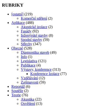
RUBRIKY
[ostatní]
(219)
Komerční sdělení
(2)
Aplikace
(488)
Akustické izolace
(2)
Fasády
(92)
Inženýrské stavby
(8)
Spodní stavby
(59)
Střechy
(347)
Obecné
(528)
Diagnostika staveb
(49)
Info
(1)
Legislativa
(121)
Publikace
(4)
Výstavy, konference
(313)
Konference Izolace
(77)
Vzdělávání
(12)
Zajímavosti
(59)
Reportáž
(6)
Soutěže
(2)
Teorie
(76)
Akustika
(22)
Osvětlení
(13)