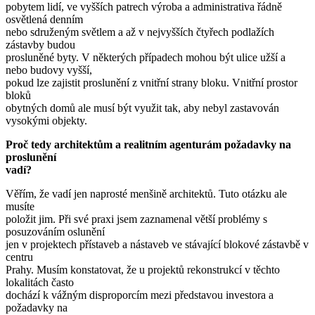
pobytem lidí, ve vyšších patrech výroba a administrativa řádně
osvětlená denním
nebo sdruženým světlem a až v nejvyšších čtyřech podlažích
zástavby budou
prosluněné byty. V některých případech mohou být ulice užší a
nebo budovy vyšší,
pokud lze zajistit proslunění z vnitřní strany bloku. Vnitřní prostor
bloků
obytných domů ale musí být využit tak, aby nebyl zastavován
vysokými objekty.
Proč tedy architektům a realitním agenturám požadavky na
proslunění
vadí?
Věřím, že vadí jen naprosté menšině architektů. Tuto otázku ale
musíte
položit jim. Při své praxi jsem zaznamenal větší problémy s
posuzováním oslunění
jen v projektech přístaveb a nástaveb ve stávající blokové zástavbě v
centru
Prahy. Musím konstatovat, že u projektů rekonstrukcí v těchto
lokalitách často
dochází k vážným disproporcím mezi představou investora a
požadavky na