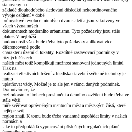
stanoveny na
základě dlouhodobého sledování důsledků nekoordinovaného
vývoje osídlení v době
průmyslové revoluce minulých dvou staletí a jsou zakotveny ve
všech významných
dokumentech moderního urbanismu. Tyto požadavky jsou stále
platné. V nejbližší
budoucnosti však bude třeba tyto požadavky aplikovat více
diferencovaně podle
charakteru území či lokality. Rozdílné zastavovací podmínky v
různých částech
našich měst totiž komplikují možnost stanovení jednotných limitů.
Tlak na
realizaci efektivních řešení z hlediska stavební světelné techniky je
nutno
uplatňovat vždy. Možné je to ale jen v rámci daných podmínek.
Domnívám se, že
rozhodování o limitech proslunění a denního osvětlení bude třeba ve
stále větší
míře svěřovat oprávněným institucím měst a městských částí, které
nejlépe svůj
region znají. K tomu bude třeba variantně uspořádat limity v našich
normách a
také to předpokládá vypracování příslušných regulačních plánů
územního rozvoje.