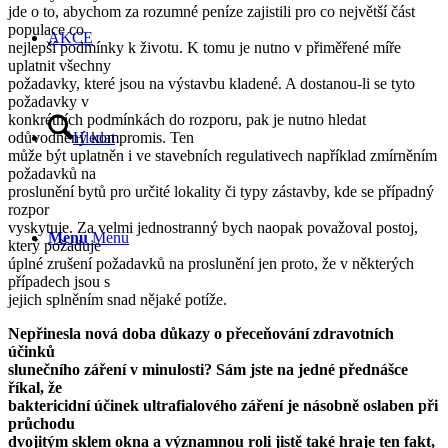
jde o to, abychom za rozumné peníze zajistili pro co největší část
populace co
AKCE
nejlepší podmínky k životu. K tomu je nutno v přiměřené míře
uplatnit všechny
požadavky, které jsou na výstavbu kladené. A dostanou-li se tyto
požadavky v
konkrétních podmínkách do rozporu, pak je nutno hledat
odůvodněný kompromis. Ten
Hledat
může být uplatněn i ve stavebních regulativech například zmírněním
požadavků na
proslunění bytů pro určité lokality či typy zástavby, kde se případný
rozpor
vyskytuje. Za velmi jednostranný bych naopak považoval postoj,
Menu
Menu
který požaduje
úplné zrušení požadavků na proslunění jen proto, že v některých
případech jsou s
jejich splněním snad nějaké potíže.
Nepřinesla nová doba důkazy o přeceňování zdravotních
účinků
slunečního záření v minulosti? Sám jste na jedné přednášce
říkal, že
baktericidní účinek ultrafialového záření je násobně oslaben při
průchodu
dvojitým sklem okna a významnou roli jistě také hraje ten fakt,