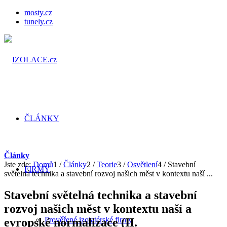
mosty.cz
tunely.cz
ČLÁNKY
Články
Jste zde:
Domů
1
/
Články
2
/
Teorie
3
/
Osvětlení
4
/
Stavební
FIRMY
světelná technika a stavební rozvoj našich měst v kontextu naší ...
Stavební světelná technika a stavební
rozvoj našich měst v kontextu naší a
Prověřené izolatérské firmy
evropské normalizace (II.