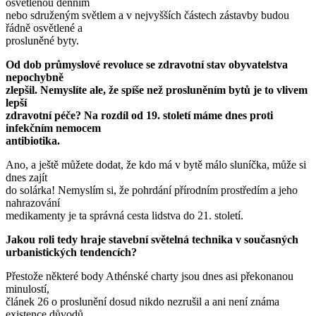
osvětlenou denním
nebo sdruženým světlem a v nejvyšších částech zástavby budou
řádně osvětlené a
prosluněné byty.
Od dob průmyslové revoluce se zdravotní stav obyvatelstva
nepochybně
zlepšil. Nemyslíte ale, že spíše než prosluněním bytů je to vlivem
lepší
zdravotní péče? Na rozdíl od 19. století máme dnes proti
infekčním nemocem
antibiotika.
Ano, a ještě můžete dodat, že kdo má v bytě málo sluníčka, může si
dnes zajít
do solárka! Nemyslím si, že pohrdání přírodním prostředím a jeho
nahrazování
medikamenty je ta správná cesta lidstva do 21. století.
Jakou roli tedy hraje stavební světelná technika v současných
urbanistických tendencích?
Přestože některé body Athénské charty jsou dnes asi překonanou
minulostí,
článek 26 o proslunění dosud nikdo nezrušil a ani není známa
existence důvodů