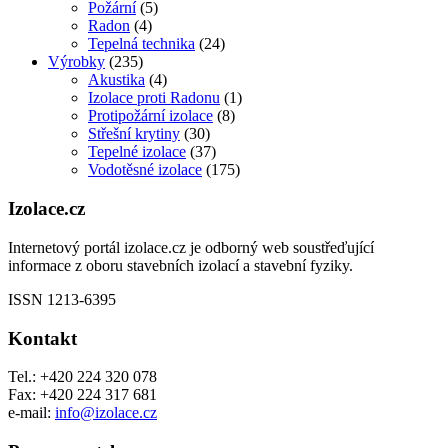
Požární
(5)
Radon
(4)
Tepelná technika
(24)
Výrobky
(235)
Akustika
(4)
Izolace proti Radonu
(1)
Protipožární izolace
(8)
Střešní krytiny
(30)
Tepelné izolace
(37)
Vodotěsné izolace
(175)
Izolace.cz
Internetový portál izolace.cz je odborný web soustřeďující
informace z oboru stavebních izolací a stavební fyziky.
ISSN 1213-6395
Kontakt
Tel.: +420 224 320 078
Fax: +420 224 317 681
e-mail:
info@izolace.cz