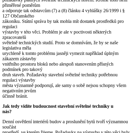
přiměřené poměrům
a odporuje tak odstavcům (7) a (8) článku 4 vyhlášky 26/1999 i §
127 Občanského
zákoníku. Státní správa by tak mohla mít dostatek prostředků pro
regulaci
výstavby v této věci. Problém je ale v poctivosti některých
zpracovatelů
světelně technických studií. Proto se domnívám, že by se naše
legislativa měla
urychleně k tomto problému jasněji vymezit například úplným
zákazem zástavby
vnitřního prostoru bloků nebo alespoň stanovením přísných
podmínek pro takový
druh staveb. Požadavky stavební světelné techniky potřebnou
regulaci výstavby
města významně podporují, ale samy o sobě nejsou schopny všem
negativním jevům
účinně bránit.
Jak tedy vidíte budoucnost stavební světelné techniky u
nás?
Denní osvětlení interiérů budov a proslunění bytů tvoří významnou
součást
prostředí, ve kterém žijeme. Požadavky na výstavbu v této věci byly