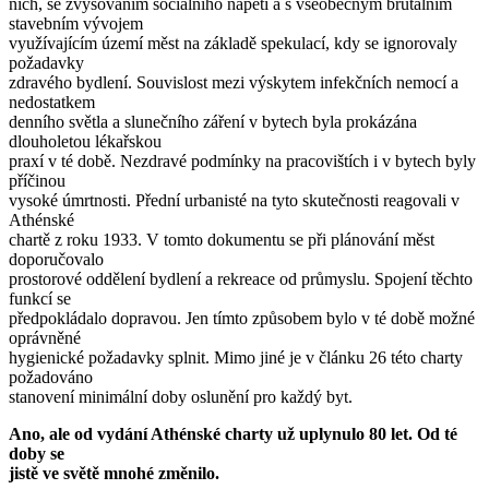
nich, se zvyšováním sociálního napětí a s všeobecným brutálním
stavebním vývojem
využívajícím území měst na základě spekulací, kdy se ignorovaly
požadavky
zdravého bydlení. Souvislost mezi výskytem infekčních nemocí a
nedostatkem
denního světla a slunečního záření v bytech byla prokázána
dlouholetou lékařskou
praxí v té době. Nezdravé podmínky na pracovištích i v bytech byly
příčinou
vysoké úmrtnosti. Přední urbanisté na tyto skutečnosti reagovali v
Athénské
chartě z roku 1933. V tomto dokumentu se při plánování měst
doporučovalo
prostorové oddělení bydlení a rekreace od průmyslu. Spojení těchto
funkcí se
předpokládalo dopravou. Jen tímto způsobem bylo v té době možné
oprávněné
hygienické požadavky splnit. Mimo jiné je v článku 26 této charty
požadováno
stanovení minimální doby oslunění pro každý byt.
Ano, ale od vydání Athénské charty už uplynulo 80 let. Od té
doby se
jistě ve světě mnohé změnilo.