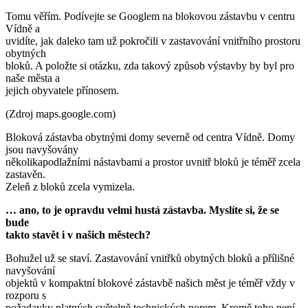
Tomu věřím. Podívejte se Googlem na blokovou zástavbu v centru
Vídně a
uvidíte, jak daleko tam už pokročili v zastavování vnitřního prostoru
obytných
bloků. A položte si otázku, zda takový způsob výstavby by byl pro
naše města a
jejich obyvatele přínosem.
(Zdroj maps.google.com)
Bloková zástavba obytnými domy severně od centra Vídně. Domy
jsou navyšovány
několikapodlažními nástavbami a prostor uvnitř bloků je téměř zcela
zastavěn.
Zeleň z bloků zcela vymizela.
… ano, to je opravdu velmi hustá zástavba. Myslíte si, že se
bude
takto stavět i v našich městech?
Bohužel už se staví. Zastavování vnitřků obytných bloků a přílišné
navyšování
objektů v kompaktní blokové zástavbě našich měst je téměř vždy v
rozporu s
požadavky platných světelně technických norem. Kromě toho není