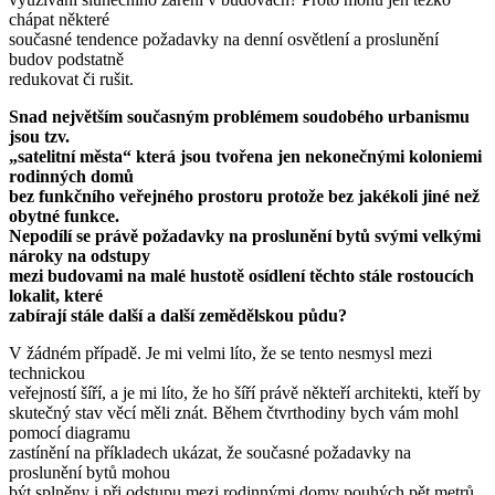
chápat některé
současné tendence požadavky na denní osvětlení a proslunění
budov podstatně
redukovat či rušit.
Snad největším současným problémem soudobého urbanismu
jsou tzv.
„satelitní města“ která jsou tvořena jen nekonečnými koloniemi
rodinných domů
bez funkčního veřejného prostoru protože bez jakékoli jiné než
obytné funkce.
Nepodílí se právě požadavky na proslunění bytů svými velkými
nároky na odstupy
mezi budovami na malé hustotě osídlení těchto stále rostoucích
lokalit, které
zabírají stále další a další zemědělskou půdu?
V žádném případě. Je mi velmi líto, že se tento nesmysl mezi
technickou
veřejností šíří, a je mi líto, že ho šíří právě někteří architekti, kteří by
skutečný stav věcí měli znát. Během čtvrthodiny bych vám mohl
pomocí diagramu
zastínění na příkladech ukázat, že současné požadavky na
proslunění bytů mohou
být splněny i při odstupu mezi rodinnými domy pouhých pět metrů.