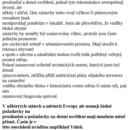
proslunění a denní osvětlení, pokud tyto rekonstrukce nerespektují
dvorní, ale
někdy i uliční, čáru zástavby nebo svojí výškou či půdorysným
rozsahem jinak
neodpovídají poměrům v lokalitě. Jsem ale přesvědčen, že vnitřky
bloků obytné
zástavby by neměly být zastavovány vůbec, protože jsou často
jediným prostorem
pro zachování zeleně v urbanizovaném prostoru. Mají sloužit k
rekreaci obyvatel
a spolu s ulicemi a náměstími mohou tvořit tolik potřebný veřejný
prostor města.
Pokud ustanovení světelně technických norem, kterých jsem byl
dosud
zpracovatelem, zkřížila příliš ambiciózní plány nějakého investora
na zastavění
vnitřku obytného bloku v historickém centru města či mimo něj, pak
tato
ustanovení fungovala správně.
V některých státech a městech Evropy ale nemají žádné
požadavky na
proslunění a požadavky na denní osvětlení mají mnohem méně
přísné. Často je v
této souvislosti uváděna například Vídeň.