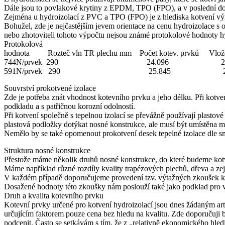
Dále jsou to povlakové krytiny z EPDM, TPO (FPO), a v poslední d
Zejména u hydroizolací z PVC a TPO (FPO) je z hlediska kotvení výraz
Bohužel, zde je nejčastějším jevem orientace na cenu hydroizolace s 
nebo zhotoviteli tohoto výpočtu nejsou známé protokolové hodnoty hy
Protokolová
hodnota Rozteč vln TR plechu mm Počet kotev. prvků Vlože
744N/prvek 290 24.096 2-1-1
591N/prvek 290 25.845 2-2-1
Souvrství prokotvené izolace
Zde je potřeba znát vhodnost kotevního prvku a jeho délku. Při kotve
podkladu a s patřičnou korozní odolností.
Při kotvení společně s tepelnou izolací se převážně používají plast
plastová podložky dotýkat nosné konstrukce, ale musí být umístěna 
Nemělo by se také opomenout prokotvení desek tepelné izolace dle s
Struktura nosné konstrukce
Přestože máme několik druhů nosné konstrukce, do které budeme kotvit
Máme například různé rozdíly kvality trapézových plechů, dřeva a zej
V každém případě doporučujeme provedení tzv. výtažných zkoušek k u
Dosažené hodnoty této zkoušky nám poslouží také jako podklad pro vý
Druh a kvalita kotevního prvku
Kotevní prvky určené pro kotvení hydroizolací jsou dnes žádaným artik
určujícím faktorem pouze cena bez hledu na kvalitu. Zde doporučuji b
podcenit. Často se setkávám s tím, že z „relativně ekonomického hle