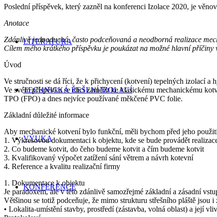
Poslední příspěvek, který zazněl na konferenci Izolace 2020, je věno
Anotace
Zdánlivě jednoduchá, často podceňovaná a neodborná realizace mechan
LITERATURA
Cílem mého krátkého příspěvku je poukázat na možné hlavní příčiny 
Úvod
Ve stručnosti se dá říci, že k přichycení (kotvení) tepelných izolací
Ve svém příspěvku se chci zaměřit ke klasickému mechanickému kotve
TECHNICKÁ ŘEŠENÍ IZOLACÍ
TPO (FPO) a dnes nejvíce používané měkčené PVC folie.
Základní důležité informace
Aby mechanické kotvení bylo funkční, měli bychom před jeho použitím
VÝUKA
1. Výkresovou dokumentaci k objektu, kde se bude provádět realizace 
2. Co budeme kotvit, do čeho budeme kotvit a čím budeme kotvit
3. Kvalifikovaný výpočet zatížení sání větrem a návrh kotevní
4. Reference a kvalitu realizační firmy
1. Dokumentace k objektu
KONFERENCE
Je paradoxem, ale v této zdánlivě samozřejmé základní a zásadní vst
Většinou se totiž podceňuje, že mimo strukturu střešního pláště jsou i 
• Lokalita-umístění stavby, prostředí (zástavba, volná oblast) a její vliv