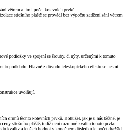
ání větrem a tím i počet kotevních prvků.
olace střešního pláště se provádí bez výpočtu zatížení sání větrem,
hové podložky ve spojení se šrouby, či nýty, určenými k tomuto
tomuto podkladu. Hlavně z důvodu teleskopického efektu se nesmí
onstrukce uvolňují.
ních druhů těchto kotevních prvků. Bohužel, jak je u nás běžné, je
ceny střešního pláště, tudíž není rozumné kvalitu tohoto prvku
odu kvality a lepších hodnot v konečném důsledku je počet dražších