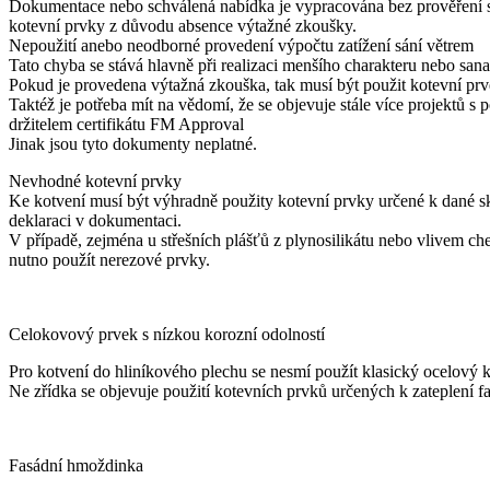
Dokumentace nebo schválená nabídka je vypracována bez prověření skl
kotevní prvky z důvodu absence výtažné zkoušky.
Nepoužití anebo neodborné provedení výpočtu zatížení sání větrem
Tato chyba se stává hlavně při realizaci menšího charakteru nebo sanac
Pokud je provedena výtažná zkouška, tak musí být použit kotevní prv
Taktéž je potřeba mít na vědomí, že se objevuje stále více projektů s
držitelem certifikátu FM Approval
Jinak jsou tyto dokumenty neplatné.
Nevhodné kotevní prvky
Ke kotvení musí být výhradně použity kotevní prvky určené k dané sk
deklaraci v dokumentaci.
V případě, zejména u střešních plášťů z plynosilikátu nebo vlivem ch
nutno použít nerezové prvky.
Celokovový prvek s nízkou korozní odolností
Pro kotvení do hliníkového plechu se nesmí použít klasický ocelový kot
Ne zřídka se objevuje použití kotevních prvků určených k zateplení fa
Fasádní hmoždinka