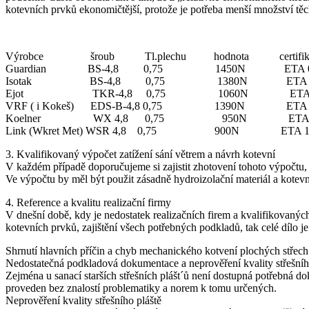
kotevních prvků ekonomičtější, protože je potřeba menší množství těch
Výrobce šroub Tl.plechu hodnota certifik
Guardian BS-4,8 0,75 1450N ETA 08/
Isotak BS-4,8 0,75 1380N ETA 08/
Ejot TKR-4,8 0,75 1060N ETA 07
VRF ( i Kokeš) EDS-B-4,8 0,75 1390N ETA 0
Koelner WX 4,8 0,75 950N ETA 09
Link (Wkret Met) WSR 4,8 0,75 900N ETA 10
3. Kvalifikovaný výpočet zatížení sání větrem a návrh kotevní
V každém případě doporučujeme si zajistit zhotovení tohoto výpočtu, a 
Ve výpočtu by měl být použit zásadně hydroizolační materiál a kotevn
4. Reference a kvalitu realizační firmy
V dnešní době, kdy je nedostatek realizačních firem a kvalifikovaných 
kotevních prvků, zajištění všech potřebných podkladů, tak celé dílo j
Shrnutí hlavních příčin a chyb mechanického kotvení plochých střech
Nedostatečná podkladová dokumentace a neprověření kvality střešníh
Zejména u sanací starších střešních plášt´ů není dostupná potřebná dok
proveden bez znalostí problematiky a norem k tomu určených.
Neprověření kvality střešního pláště