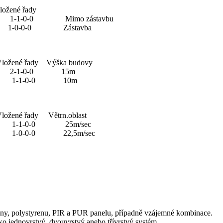
žené řady
0 Mimo zástavbu
0-0 Zástavba
ožené řady Výška budovy
1-0-0 15m
1-0-0 10m
žené řady Větrn.oblast
0-0 25m/sec
-0 22,5m/sec
vlny, polystyrenu, PIR a PUR panelu, případně vzájemné kombinace.
ako jednovrstvý, dvouvrstvý anebo třívrstvý systém.