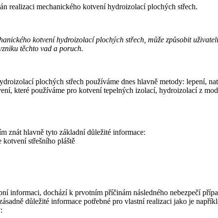
ván realizaci mechanického kotvení hydroizolací plochých střech.
ického kotvení hydroizolací plochých střech, může způsobit uživateli 
vzniku těchto vad a poruch.
 a hydroizolací plochých střech používáme dnes hlavně metody: lepení, n
ní, které používáme pro kotvení tepelných izolací, hydroizolací z mo
 znát hlavně tyto základní důležité informace:
kotvení střešního pláště
upní informaci, dochází k prvotním příčinám následného nebezpečí příp
zásadně důležité informace potřebné pro vlastní realizaci jako je napříkl
: