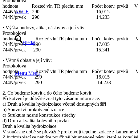
Protokolová
hodnota Rozteč vln TR plechu mm Počet kotev. prvků Vlo
744N/prvek 290 16,015 1-1-0-
AKCE
744N/prvek 290 14.233 1-0-
• Výška budovy, atika, nástavby a její vliv:
Protokolová
hodnota Rozteč vln TR plechu mm Počet kotev. prvků Vl
Hledat
744N/prvek 290 17.035 2-
744N/prvek 290 15.341 1-
• Větrná oblast a její vliv:
Protokolová
hodnota Rozteč vln TR plechu mm Počet kotev. prvků Vlo
Menu
Menu
744N/prvek 290 16,015 1-1-
744N/prvek 290 14.233 1-0-0
2. Co budeme kotvit a do čeho budeme kotvit
Při kotvení je důležité znát tyto zásadní informace:
a) Druh a kvalita hydroizolace včetně dostupných šíří
b) Souvrství prokotvené izolace
c) Struktura nosné konstrukce střechy
d) Druh a kvalita kotevního prvku
Druh a kvalita hydroizolace
V současné době se převážně prokotvují tepelné izolace z kamenné 
Z hydroizolací se nejvíce používají bitumenové pásy, které se kotví j