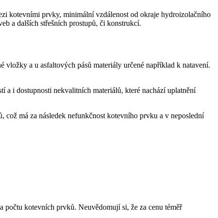
ezi kotevními prvky, minimální vzdálenost od okraje hydroizolačního
veb a dalších střešních prostupů, či konstrukcí.
né vložky a u asfaltových pásů materiály určené například k natavení.
 a i dostupnosti nekvalitních materiálů, které nachází uplatnění
ů, což má za následek nefunkčnost kotevního prvku a v neposlední
i na počtu kotevních prvků. Neuvědomují si, že za cenu téměř