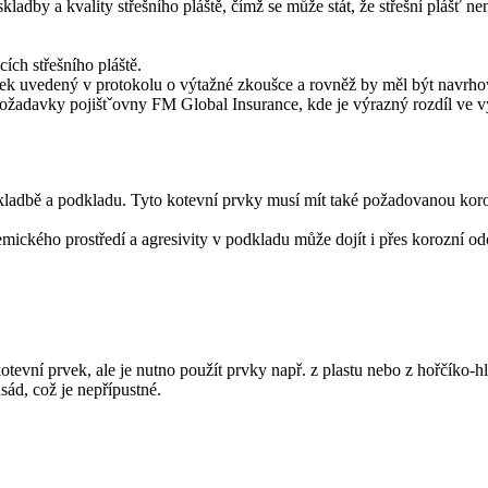
adby a kvality střešního pláště, čímž se může stát, že střešní plášť 
ích střešního pláště.
ek uvedený v protokolu o výtažné zkoušce a rovněž by měl být navrhov
 požadavky pojištˇovny FM Global Insurance, kde je výrazný rozdíl ve v
ladbě a podkladu. Tyto kotevní prvky musí mít také požadovanou korozn
emického prostředí a agresivity v podkladu může dojít i přes korozní od
evní prvek, ale je nutno použít prvky např. z plastu nebo z hořčíko-hli
sád, což je nepřípustné.