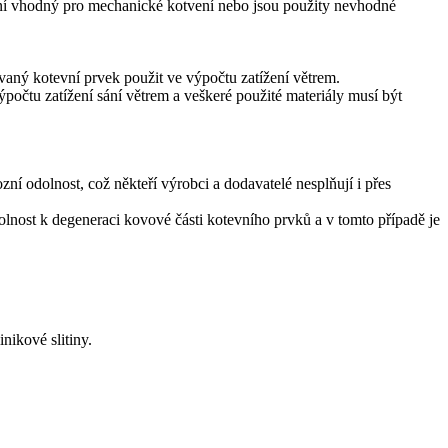
není vhodný pro mechanické kotvení nebo jsou použity nevhodné
aný kotevní prvek použit ve výpočtu zatížení větrem.
ýpočtu zatížení sání větrem a veškeré použité materiály musí být
í odolnost, což někteří výrobci a dodavatelé nesplňují i přes
olnost k degeneraci kovové části kotevního prvků a v tomto případě je
nikové slitiny.