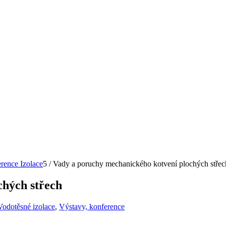
rence Izolace
5
/
Vady a poruchy mechanického kotvení plochých střec
chých střech
Vodotěsné izolace
,
Výstavy, konference