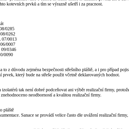
to kotevních prvků a tím se výrazně ušetří i za pracnost.
át
0285
0262
/0013
6/0007
/0346
/0090
to z důvodu zejména bezpečnosti střešního pláště, a i pro případ pojist
í prvek, který bude na střeše použit včetně deklarovaných hodnot.
izolatérů tak není dobré podceňovat ani výběr realizační firmy, protože 
e znehodnoceno neodborností a kvalitou realizační firmy.
o pláště
umentace. Sanace se provádí velice často dle uvážení realizační firmy, 