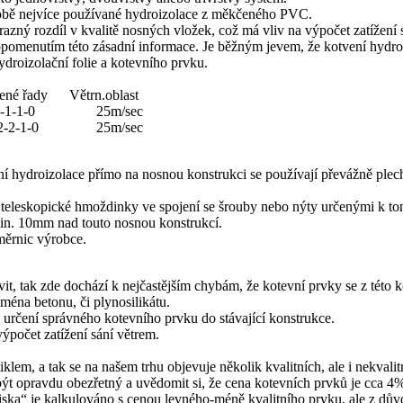
obě nejvíce používané hydroizolace z měkčeného PVC.
ný rozdíl v kvalitě nosných vložek, což má vliv na výpočet zatížení s
opomenutím této zásadní informace. Je běžným jevem, že kotvení hydroiz
droizolační folie a kotevního prvku.
né řady Větrn.oblast
-0 25m/sec
-0 25m/sec
ní hydroizolace přímo na nosnou konstrukci se používají převážně plec
ové teleskopické hmoždinky ve spojení se šrouby nebo nýty určenými k 
min. 10mm nad touto nosnou konstrukcí.
měrnic výrobce.
, tak zde dochází k nejčastějším chybám, že kotevní prvky se z této k
ména betonu, či plynosilikátu.
rčení správného kotevního prvku do stávající konstrukce.
počet zatížení sání větrem.
lem, a tak se na našem trhu objevuje několik kvalitních, ale i nekvalit
ýt opravdu obezřetný a uvědomit si, že cena kotevních prvků je cca 4% 
diska“ je kalkulováno s cenou levného-méně kvalitního prvku, ale z dův