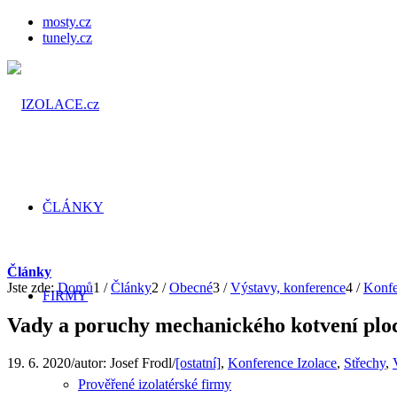
mosty.cz
tunely.cz
ČLÁNKY
Články
Jste zde:
Domů
1
/
Články
2
/
Obecné
3
/
Výstavy, konference
4
/
Konfe
FIRMY
Vady a poruchy mechanického kotvení plo
19. 6. 2020
/
autor:
Josef Frodl
/
[ostatní]
,
Konference Izolace
,
Střechy
,
Prověřené izolatérské firmy