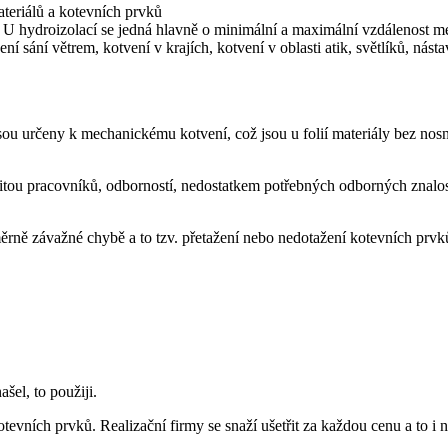
ateriálů a kotevních prvků
 U hydroizolací se jedná hlavně o minimální a maximální vzdálenost m
í sání větrem, kotvení v krajích, kotvení v oblasti atik, světlíků, násta
ejsou určeny k mechanickému kotvení, což jsou u folií materiály bez nos
alitou pracovníků, odborností, nedostatkem potřebných odborných znalostí
ně závažné chybě a to tzv. přetažení nebo nedotažení kotevních prvk
šel, to použiji.
kotevních prvků. Realizační firmy se snaží ušetřit za každou cenu a to 