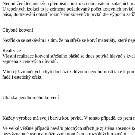
Nedodržení technických předpisů a instrukcí dodavatelů izolačních m
U tepelných izolací to je zejména požadovaný počet kotevních prvků.
pásu, dodržování oblastí rozmístění kotevních prvků dle výpočtu zatížen
Chybné kotvení
Nezřídka se setkávám i s tím, že na střeše se kotví materiály, které n
Realizace
Vlastní realizace kotvení střešního pláště se dnes potýká hlavně s kv
zejména z cenových důvodů.
Mimo již zmíněných chyb dochází z důvodu neodbornosti také k poměr
řadě i estetický efekt.
Ukázka neodborného kotvení
Každý výrobce má svoji barvu kot. prvků. V tomto případě, co jsem na
Ve velké většině případů havárií plochých střech je zjištěna absence 
bezvýznamné úspory, může vzniknout škoda rozsáhlých rozměrů.