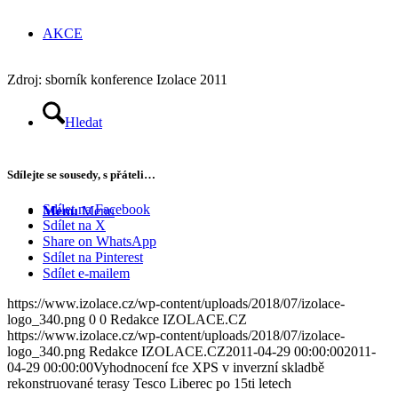
AKCE
Zdroj: sborník konference Izolace 2011
Hledat
Sdílejte se sousedy, s přáteli…
Sdílet na Facebook
Menu
Menu
Sdílet na X
Share on WhatsApp
Sdílet na Pinterest
Sdílet e-mailem
https://www.izolace.cz/wp-content/uploads/2018/07/izolace-
logo_340.png
0
0
Redakce IZOLACE.CZ
https://www.izolace.cz/wp-content/uploads/2018/07/izolace-
logo_340.png
Redakce IZOLACE.CZ
2011-04-29 00:00:00
2011-
04-29 00:00:00
Vyhodnocení fce XPS v inverzní skladbě
rekonstruované terasy Tesco Liberec po 15ti letech