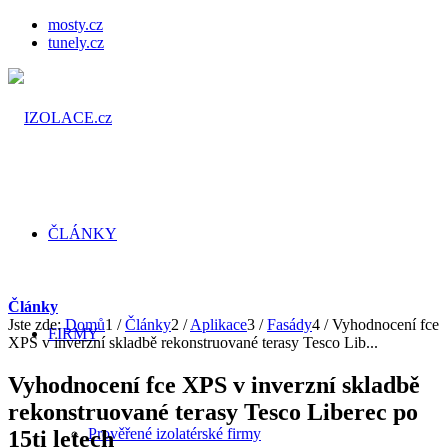
mosty.cz
tunely.cz
ČLÁNKY
Články
Jste zde:
Domů
1
/
Články
2
/
Aplikace
3
/
Fasády
4
/
Vyhodnocení fce
FIRMY
XPS v inverzní skladbě rekonstruované terasy Tesco Lib...
Vyhodnocení fce XPS v inverzní skladbě
rekonstruované terasy Tesco Liberec po
Prověřené izolatérské firmy
15ti letech