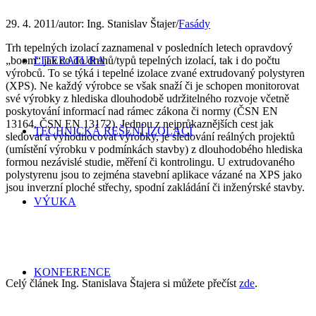
29. 4. 2011
/
autor:
Ing. Stanislav Štajer
/
Fasády
Trh tepelných izolací zaznamenal v posledních letech opravdový
„boom“ jak co do druhů/typů tepelných izolací, tak i do počtu
LITERATURA
výrobců. To se týká i tepelné izolace zvané extrudovaný polystyren
(XPS). Ne každý výrobce se však snaží či je schopen monitorovat
své výrobky z hlediska dlouhodobě udržitelného rozvoje včetně
poskytování informací nad rámec zákona či normy (ČSN EN
13164, ČSN EN 13172). Jednou z nejprůkaznějších cest jak
TECHNICKÁ ŘEŠENÍ IZOLACÍ
sledovat a vyhodnocovat výrobky, je sledování reálných projektů
(umístění výrobku v podmínkách stavby) z dlouhodobého hlediska
formou nezávislé studie, měření či kontrolingu. U extrudovaného
polystyrenu jsou to zejména stavební aplikace vázané na XPS jako
jsou inverzní ploché střechy, spodní zakládání či inženýrské stavby.
VÝUKA
KONFERENCE
Celý článek Ing. Stanislava Štajera si můžete přečíst
zde
.