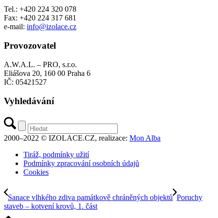
Tel.: +420 224 320 078
Fax: +420 224 317 681
e-mail:
info@izolace.cz
Provozovatel
A.W.A.L. – PRO, s.r.o.
Eliášova 20, 160 00 Praha 6
IČ: 05421527
Vyhledávání
2000–2022 © IZOLACE.CZ, realizace:
Mon Alba
Tiráž, podmínky užití
Podmínky zpracování osobních údajů
Cookies
Sanace vlhkého zdiva památkově chráněných objektů
Poruchy
staveb – kotvení krovů, 1. část