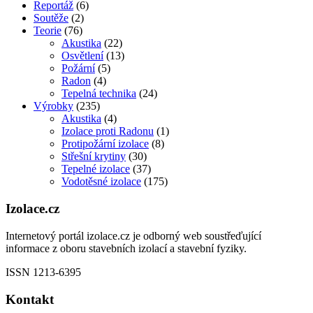
Reportáž
(6)
Soutěže
(2)
Teorie
(76)
Akustika
(22)
Osvětlení
(13)
Požární
(5)
Radon
(4)
Tepelná technika
(24)
Výrobky
(235)
Akustika
(4)
Izolace proti Radonu
(1)
Protipožární izolace
(8)
Střešní krytiny
(30)
Tepelné izolace
(37)
Vodotěsné izolace
(175)
Izolace.cz
Internetový portál izolace.cz je odborný web soustřeďující
informace z oboru stavebních izolací a stavební fyziky.
ISSN 1213-6395
Kontakt