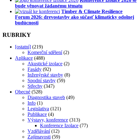
Konference Izolace 2026 se
bude věnovat žádanému tématu
Timber & Climate Resilience
Forum 2026: drevostavby ako súčasť klimaticky odolnej
budúcnosti
RUBRIKY
[ostatní]
(219)
Komerční sdělení
(2)
Aplikace
(488)
Akustické izolace
(2)
Fasády
(92)
Inženýrské stavby
(8)
Spodní stavby
(59)
Střechy
(347)
Obecné
(528)
Diagnostika staveb
(49)
Info
(1)
Legislativa
(121)
Publikace
(4)
Výstavy, konference
(313)
Konference Izolace
(77)
Vzdělávání
(12)
Zajímavosti
(59)